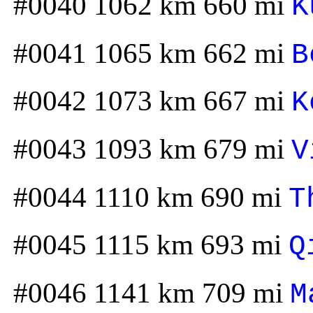
#0040 1062 km 660 mi
K
#0041 1065 km 662 mi
B
#0042 1073 km 667 mi
K
#0043 1093 km 679 mi
V
#0044 1110 km 690 mi
T
#0045 1115 km 693 mi
Q
#0046 1141 km 709 mi
M