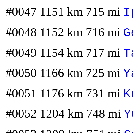
#0047 1151 km 715 mi
I
#0048 1152 km 716 mi
G
#0049 1154 km 717 mi
T
#0050 1166 km 725 mi
Y
#0051 1176 km 731 mi
K
#0052 1204 km 748 mi
Y