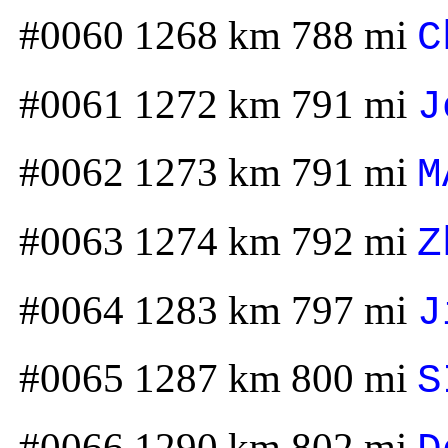
#0060 1268 km 788 mi
C
#0061 1272 km 791 mi
J
#0062 1273 km 791 mi
M
#0063 1274 km 792 mi
Z
#0064 1283 km 797 mi
J
#0065 1287 km 800 mi
S
#0066 1290 km 802 mi