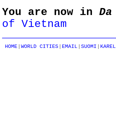
You are now in
Da
of Vietnam
|
|
|
|
HOME
WORLD CITIES
EMAIL
SUOMI
KAREL