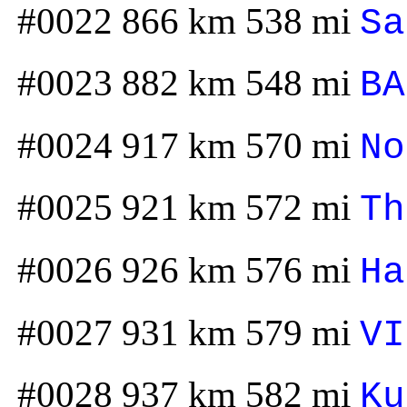
#0022 866 km 538 mi
Sa
#0023 882 km 548 mi
BA
#0024 917 km 570 mi
No
#0025 921 km 572 mi
Th
#0026 926 km 576 mi
Ha
#0027 931 km 579 mi
VI
#0028 937 km 582 mi
Ku