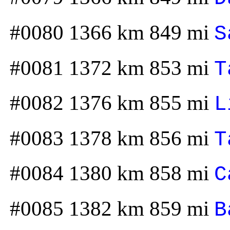
#0080 1366 km 849 mi
S
#0081 1372 km 853 mi
T
#0082 1376 km 855 mi
L
#0083 1378 km 856 mi
T
#0084 1380 km 858 mi
C
#0085 1382 km 859 mi
B