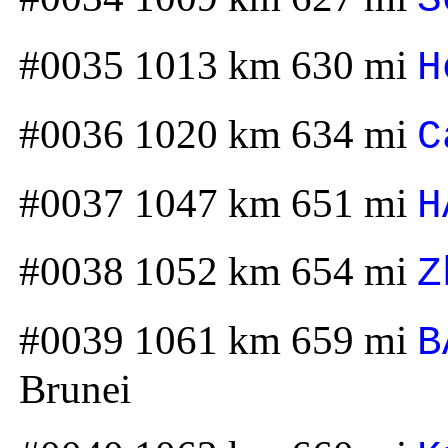
#0035 1013 km 630 mi
H
#0036 1020 km 634 mi
C
#0037 1047 km 651 mi
H
#0038 1052 km 654 mi
Z
#0039 1061 km 659 mi
B
Brunei