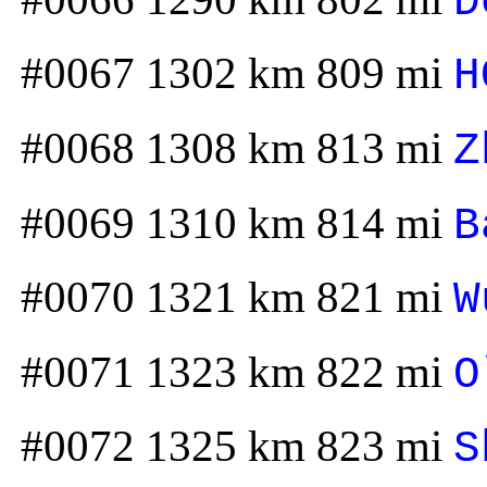
D
#0067 1302 km 809 mi
H
#0068 1308 km 813 mi
Z
#0069 1310 km 814 mi
B
#0070 1321 km 821 mi
W
#0071 1323 km 822 mi
O
#0072 1325 km 823 mi
S