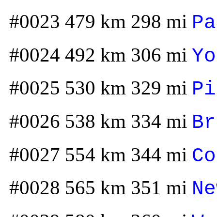
#0023 479 km 298 mi
Pa
#0024 492 km 306 mi
Yo
#0025 530 km 329 mi
Pi
#0026 538 km 334 mi
Br
#0027 554 km 344 mi
Co
#0028 565 km 351 mi
Ne