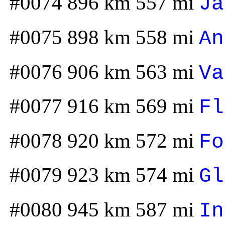
#0074 896 km 557 mi
Ja
#0075 898 km 558 mi
An
#0076 906 km 563 mi
Va
#0077 916 km 569 mi
Fl
#0078 920 km 572 mi
Fo
#0079 923 km 574 mi
Gl
#0080 945 km 587 mi
In