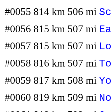
#0055 814 km 506 mi
Sc
#0056 815 km 507 mi
Ea
#0057 815 km 507 mi
Lo
#0058 816 km 507 mi
To
#0059 817 km 508 mi
Yo
#0060 819 km 509 mi
No