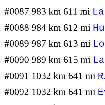
#0087 983 km 611 mi
La
#0088 984 km 612 mi
Hu
#0089 987 km 613 mi
Lo
#0090 989 km 615 mi
La
#0091 1032 km 641 mi
R
#0092 1032 km 641 mi
E