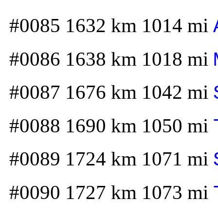
#0085 1632 km 1014 mi
#0086 1638 km 1018 mi
#0087 1676 km 1042 mi
#0088 1690 km 1050 mi
#0089 1724 km 1071 mi
#0090 1727 km 1073 mi