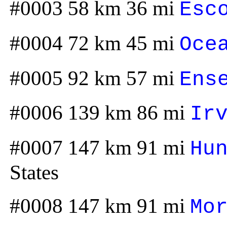
#0003 58 km 36 mi
Esc
#0004 72 km 45 mi
Oce
#0005 92 km 57 mi
Ens
#0006 139 km 86 mi
Ir
#0007 147 km 91 mi
Hu
States
#0008 147 km 91 mi
Mo