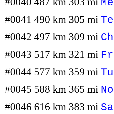
#0040 487 km 303 mi
Me
#0041 490 km 305 mi
Te
#0042 497 km 309 mi
Ch
#0043 517 km 321 mi
Fr
#0044 577 km 359 mi
Tu
#0045 588 km 365 mi
No
#0046 616 km 383 mi
Sa