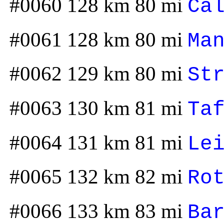
#0060 128 km 80 mi
Ca
#0061 128 km 80 mi
Ma
#0062 129 km 80 mi
St
#0063 130 km 81 mi
Ta
#0064 131 km 81 mi
Le
#0065 132 km 82 mi
Ro
#0066 133 km 83 mi
Ba