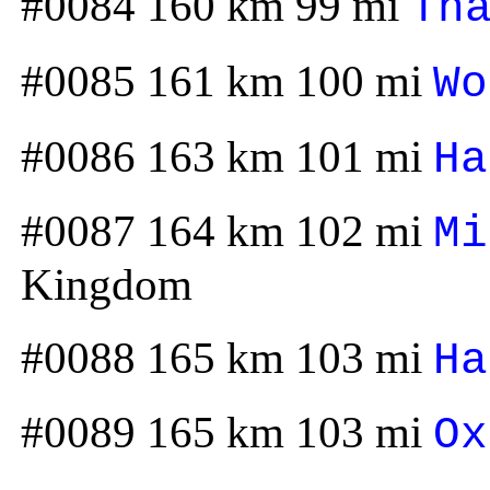
#0084 160 km 99 mi
Th
#0085 161 km 100 mi
Wo
#0086 163 km 101 mi
Ha
#0087 164 km 102 mi
Mi
Kingdom
#0088 165 km 103 mi
Ha
#0089 165 km 103 mi
Ox