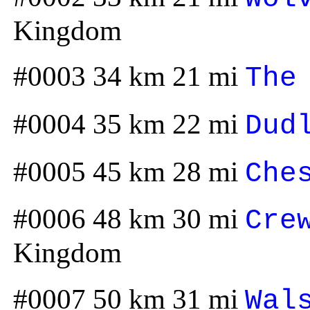
Kingdom
#0003 34 km 21 mi
The
#0004 35 km 22 mi
Dud
#0005 45 km 28 mi
Che
#0006 48 km 30 mi
Cre
Kingdom
#0007 50 km 31 mi
Wal