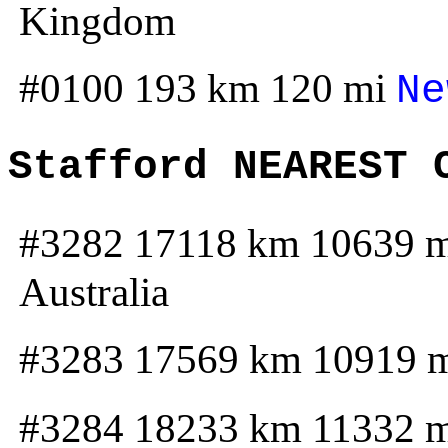
Kingdom
#0100 193 km 120 mi
Ne
Stafford NEAREST 
#3282 17118 km 10639 
Australia
#3283 17569 km 10919 
#3284 18233 km 11332 