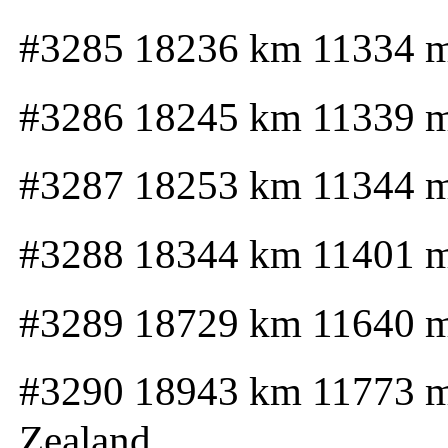
#3285 18236 km 11334 
#3286 18245 km 11339 
#3287 18253 km 11344 
#3288 18344 km 11401 
#3289 18729 km 11640 
#3290 18943 km 11773 
Zealand