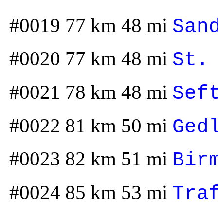
#0019 77 km 48 mi
San
#0020 77 km 48 mi
St.
#0021 78 km 48 mi
Sef
#0022 81 km 50 mi
Ged
#0023 82 km 51 mi
Bir
#0024 85 km 53 mi
Tra