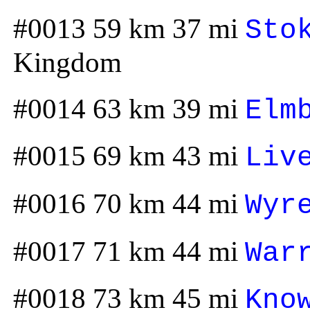
#0013 59 km 37 mi
Sto
Kingdom
#0014 63 km 39 mi
Elm
#0015 69 km 43 mi
Liv
#0016 70 km 44 mi
Wyr
#0017 71 km 44 mi
War
#0018 73 km 45 mi
Kno