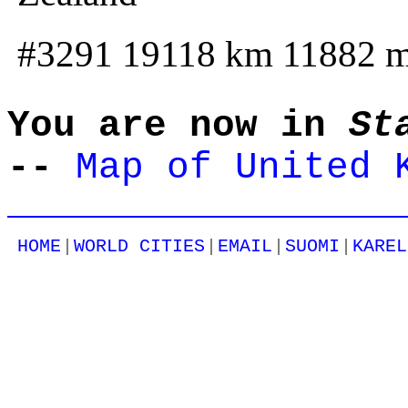
#3291 19118 km 11882 
You are now in
St
--
Map of United 
|
|
|
|
HOME
WORLD CITIES
EMAIL
SUOMI
KAREL