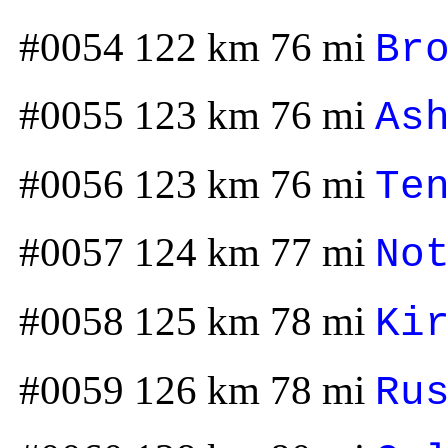
#0054 122 km 76 mi
Br
#0055 123 km 76 mi
As
#0056 123 km 76 mi
Te
#0057 124 km 77 mi
No
#0058 125 km 78 mi
Ki
#0059 126 km 78 mi
Ru