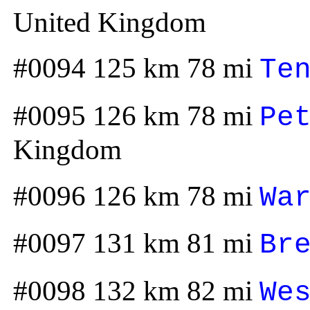
United Kingdom
#0094 125 km 78 mi
Te
#0095 126 km 78 mi
Pe
Kingdom
#0096 126 km 78 mi
Wa
#0097 131 km 81 mi
Br
#0098 132 km 82 mi
We