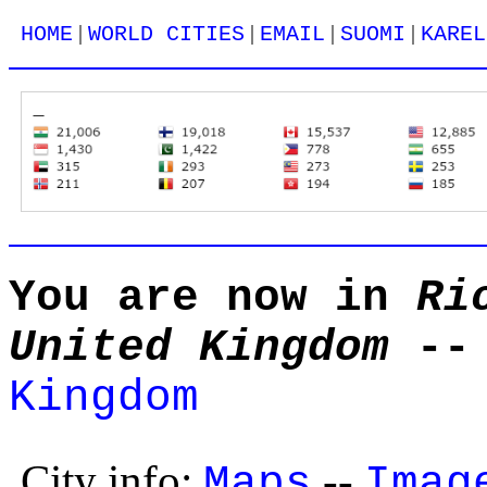
|
|
|
|
HOME
WORLD CITIES
EMAIL
SUOMI
KAREL
You are now in
Ri
United Kingdom
-
Kingdom
City info:
--
Maps
Imag