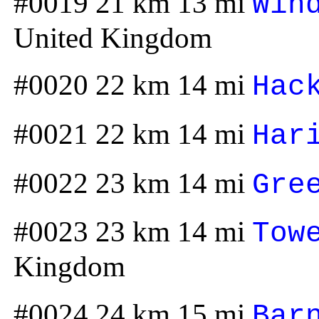
#0019 21 km 13 mi
Win
United Kingdom
#0020 22 km 14 mi
Hac
#0021 22 km 14 mi
Har
#0022 23 km 14 mi
Gre
#0023 23 km 14 mi
Tow
Kingdom
#0024 24 km 15 mi
Bar