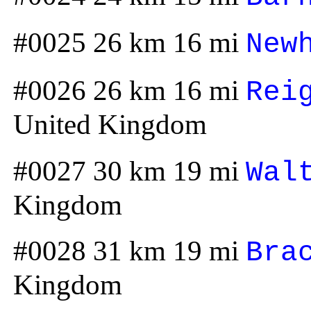
#0025 26 km 16 mi
New
#0026 26 km 16 mi
Rei
United Kingdom
#0027 30 km 19 mi
Wal
Kingdom
#0028 31 km 19 mi
Bra
Kingdom