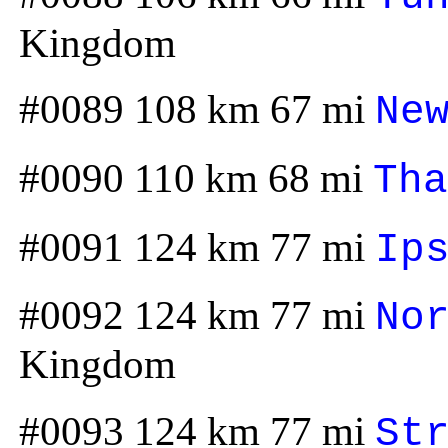
Kingdom
#0089 108 km 67 mi
Ne
#0090 110 km 68 mi
Tha
#0091 124 km 77 mi
Ip
#0092 124 km 77 mi
No
Kingdom
#0093 124 km 77 mi
St