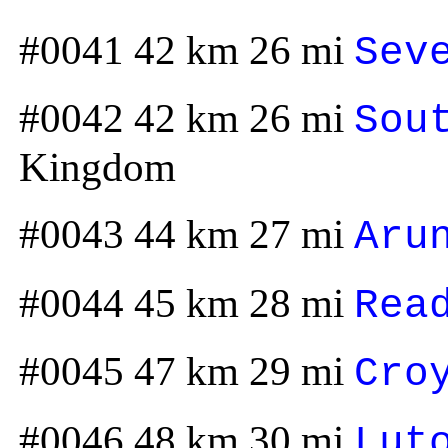
#0041 42 km 26 mi
Sev
#0042 42 km 26 mi
Sou
Kingdom
#0043 44 km 27 mi
Aru
#0044 45 km 28 mi
Rea
#0045 47 km 29 mi
Cro
#0046 48 km 30 mi
Lut