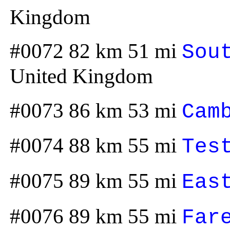
Kingdom
#0072 82 km 51 mi
Sou
United Kingdom
#0073 86 km 53 mi
Cam
#0074 88 km 55 mi
Tes
#0075 89 km 55 mi
Eas
#0076 89 km 55 mi
Far