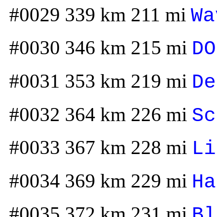
#0029 339 km 211 mi
Wa
#0030 346 km 215 mi
DO
#0031 353 km 219 mi
De
#0032 364 km 226 mi
Sc
#0033 367 km 228 mi
Li
#0034 369 km 229 mi
Ha
#0035 372 km 231 mi
Bl