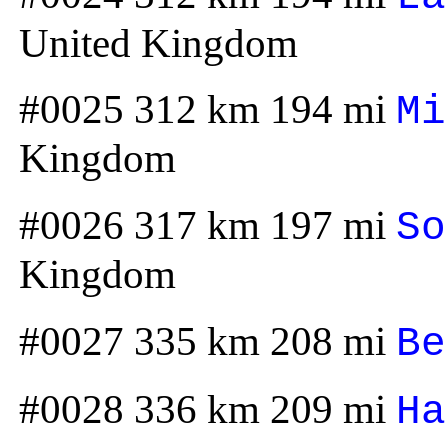
United Kingdom
#0025 312 km 194 mi
Mi
Kingdom
#0026 317 km 197 mi
So
Kingdom
#0027 335 km 208 mi
Be
#0028 336 km 209 mi
Ha