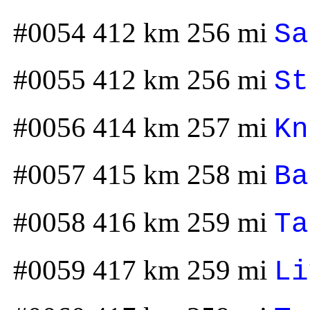
#0054 412 km 256 mi
Sa
#0055 412 km 256 mi
St
#0056 414 km 257 mi
Kn
#0057 415 km 258 mi
Ba
#0058 416 km 259 mi
Ta
#0059 417 km 259 mi
Li