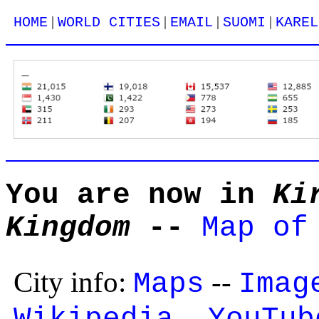
|
|
|
|
HOME
WORLD CITIES
EMAIL
SUOMI
KAREL
You are now in
Ki
Kingdom
--
Map of
City info:
--
Maps
Imag
--
Wikipedia
YouTub