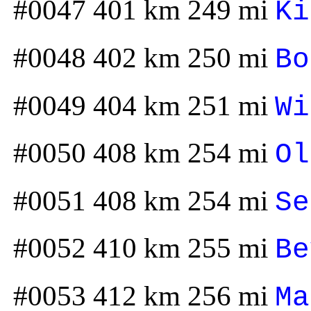
#0047 401 km 249 mi
Ki
#0048 402 km 250 mi
Bo
#0049 404 km 251 mi
Wi
#0050 408 km 254 mi
Ol
#0051 408 km 254 mi
Se
#0052 410 km 255 mi
Be
#0053 412 km 256 mi
Ma