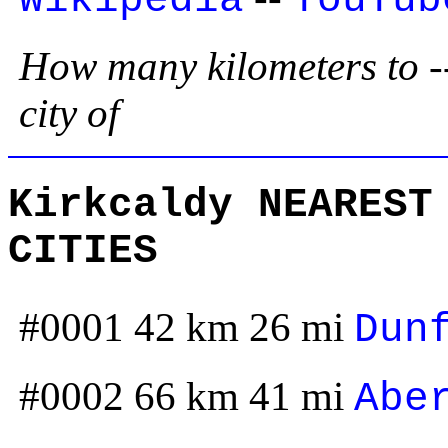
How many kilometers to --
city of
Kirkcaldy NEAREST
CITIES
#0001 42 km 26 mi
Dun
#0002 66 km 41 mi
Abe