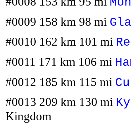
#0008 153 km 95 mi
Mo
#0009 158 km 98 mi
Gl
#0010 162 km 101 mi
Re
#0011 171 km 106 mi
Ha
#0012 185 km 115 mi
Cu
#0013 209 km 130 mi
Ky
Kingdom