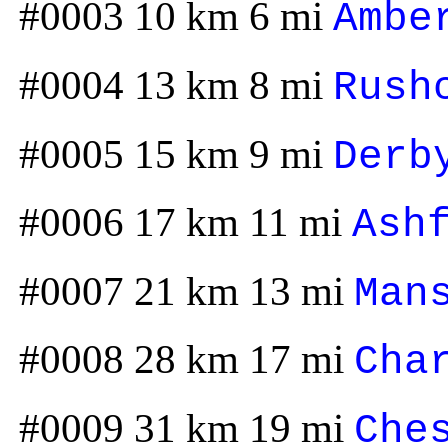
#0003 10 km 6 mi
Ambe
#0004 13 km 8 mi
Rush
#0005 15 km 9 mi
Derb
#0006 17 km 11 mi
Ash
#0007 21 km 13 mi
Man
#0008 28 km 17 mi
Cha
#0009 31 km 19 mi
Che