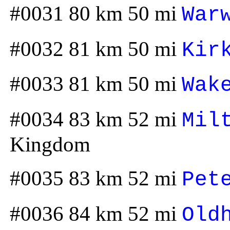
#0031 80 km 50 mi
War
#0032 81 km 50 mi
Kir
#0033 81 km 50 mi
Wak
#0034 83 km 52 mi
Mil
Kingdom
#0035 83 km 52 mi
Pet
#0036 84 km 52 mi
Old