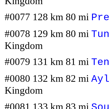
Kingdom
#0077 128 km 80 mi
Pr
#0078 129 km 80 mi
Tu
Kingdom
#0079 131 km 81 mi
Te
#0080 132 km 82 mi
Ay
Kingdom
#0081 133 km 83 mi
So