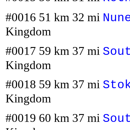
#0016 51 km 32 mi
Nun
Kingdom
#0017 59 km 37 mi
Sou
Kingdom
#0018 59 km 37 mi
Sto
Kingdom
#0019 60 km 37 mi
Sou