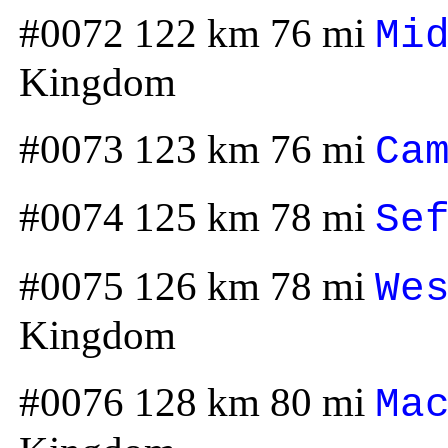
#0072 122 km 76 mi
Mi
Kingdom
#0073 123 km 76 mi
Ca
#0074 125 km 78 mi
Se
#0075 126 km 78 mi
We
Kingdom
#0076 128 km 80 mi
Ma