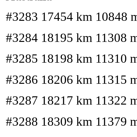
#3283 17454 km 10848 
#3284 18195 km 11308 
#3285 18198 km 11310 
#3286 18206 km 11315 
#3287 18217 km 11322 
#3288 18309 km 11379 