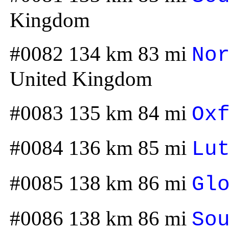
Kingdom
#0082 134 km 83 mi
No
United Kingdom
#0083 135 km 84 mi
Ox
#0084 136 km 85 mi
Lu
#0085 138 km 86 mi
Gl
#0086 138 km 86 mi
So