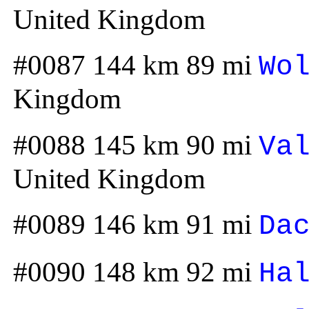
United Kingdom
#0087 144 km 89 mi
Wo
Kingdom
#0088 145 km 90 mi
Va
United Kingdom
#0089 146 km 91 mi
Da
#0090 148 km 92 mi
Ha