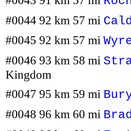
#0043 91 km 57 mi
Roc
#0044 92 km 57 mi
Cal
#0045 92 km 57 mi
Wyr
#0046 93 km 58 mi
Str
Kingdom
#0047 95 km 59 mi
Bur
#0048 96 km 60 mi
Bra