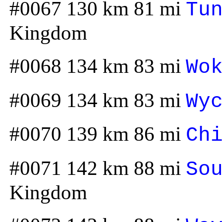
#0067 130 km 81 mi
Tu
Kingdom
#0068 134 km 83 mi
Wo
#0069 134 km 83 mi
Wy
#0070 139 km 86 mi
Ch
#0071 142 km 88 mi
So
Kingdom