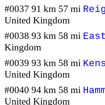
#0037 91 km 57 mi
Rei
United Kingdom
#0038 93 km 58 mi
Eas
Kingdom
#0039 93 km 58 mi
Ken
United Kingdom
#0040 94 km 58 mi
Ham
United Kingdom