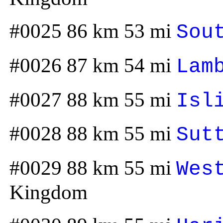
#0025 86 km 53 mi
Sou
#0026 87 km 54 mi
Lam
#0027 88 km 55 mi
Isl
#0028 88 km 55 mi
Sut
#0029 88 km 55 mi
Wes
Kingdom