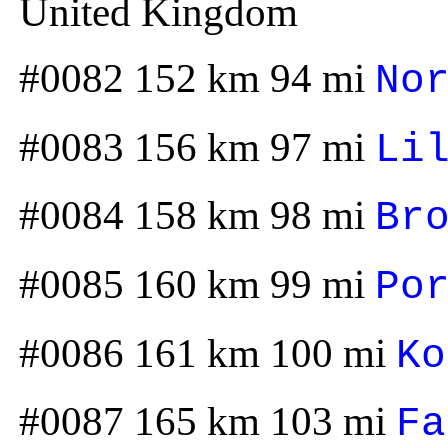
United Kingdom
#0082 152 km 94 mi
No
#0083 156 km 97 mi
Li
#0084 158 km 98 mi
Br
#0085 160 km 99 mi
Po
#0086 161 km 100 mi
Ko
#0087 165 km 103 mi
Fa