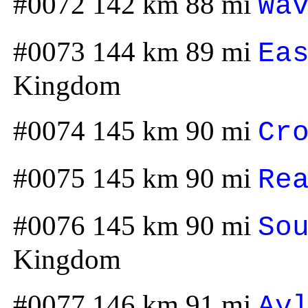
#0072 142 km 88 mi
Wa
#0073 144 km 89 mi
Ea
Kingdom
#0074 145 km 90 mi
Cr
#0075 145 km 90 mi
Re
#0076 145 km 90 mi
So
Kingdom
#0077 146 km 91 mi
Ay