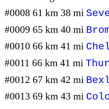
#0008 61 km 38 mi
Sev
#0009 65 km 40 mi
Bro
#0010 66 km 41 mi
Che
#0011 66 km 41 mi
Thu
#0012 67 km 42 mi
Bex
#0013 69 km 43 mi
Col