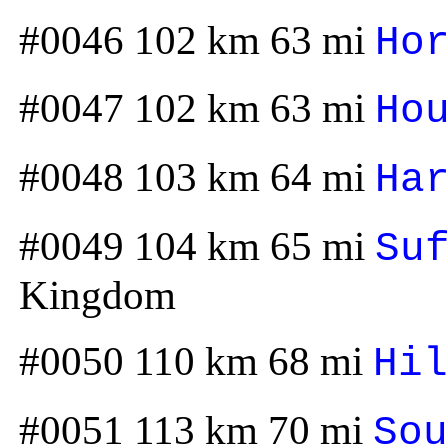
#0046 102 km 63 mi
Ho
#0047 102 km 63 mi
Ho
#0048 103 km 64 mi
Ha
#0049 104 km 65 mi
Su
Kingdom
#0050 110 km 68 mi
Hil
#0051 113 km 70 mi
Sou