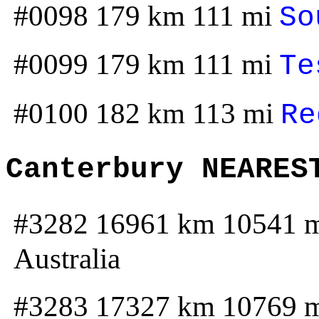
#0098 179 km 111 mi
So
#0099 179 km 111 mi
Te
#0100 182 km 113 mi
Re
Canterbury NEARES
#3282 16961 km 10541 
Australia
#3283 17327 km 10769 