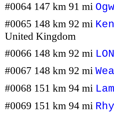
#0064 147 km 91 mi
Og
#0065 148 km 92 mi
Ke
United Kingdom
#0066 148 km 92 mi
LO
#0067 148 km 92 mi
We
#0068 151 km 94 mi
La
#0069 151 km 94 mi
Rh