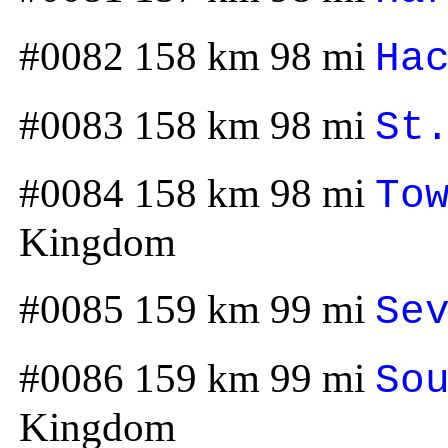
#0082 158 km 98 mi
Ha
#0083 158 km 98 mi
St
#0084 158 km 98 mi
To
Kingdom
#0085 159 km 99 mi
Se
#0086 159 km 99 mi
So
Kingdom