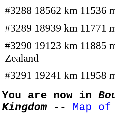
#3288 18562 km 11536 
#3289 18939 km 11771 
#3290 19123 km 11885 
Zealand
#3291 19241 km 11958 
You are now in
Bo
Kingdom
--
Map of