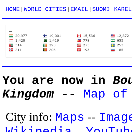
|
|
|
|
HOME
WORLD CITIES
EMAIL
SUOMI
KAREL
You are now in
Bo
Kingdom
--
Map of
City info:
--
Maps
Imag
--
Wikipedia
YouTub