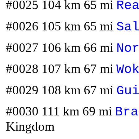
#0025 104 km 65 mi
Re
#0026 105 km 65 mi
Sa
#0027 106 km 66 mi
No
#0028 107 km 67 mi
Wo
#0029 108 km 67 mi
Gu
#0030 111 km 69 mi
Bra
Kingdom