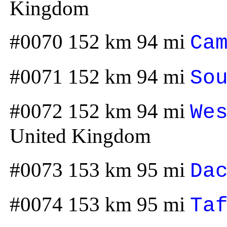
Kingdom
#0070 152 km 94 mi
Ca
#0071 152 km 94 mi
So
#0072 152 km 94 mi
We
United Kingdom
#0073 153 km 95 mi
Da
#0074 153 km 95 mi
Ta