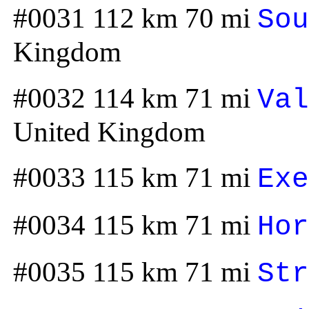
#0031 112 km 70 mi
Sou
Kingdom
#0032 114 km 71 mi
Val
United Kingdom
#0033 115 km 71 mi
Exe
#0034 115 km 71 mi
Hor
#0035 115 km 71 mi
Str