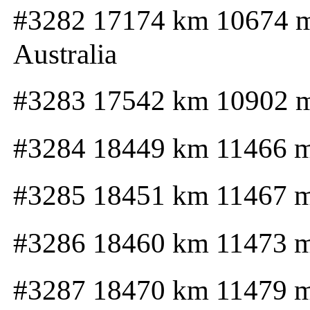
#3282 17174 km 10674 
Australia
#3283 17542 km 10902 
#3284 18449 km 11466 
#3285 18451 km 11467 
#3286 18460 km 11473 
#3287 18470 km 11479 