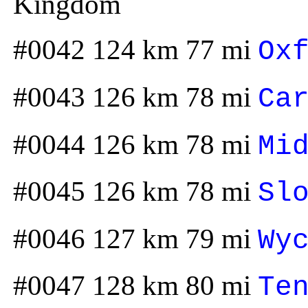
Kingdom
#0042 124 km 77 mi
Ox
#0043 126 km 78 mi
Ca
#0044 126 km 78 mi
Mi
#0045 126 km 78 mi
Sl
#0046 127 km 79 mi
Wy
#0047 128 km 80 mi
Te