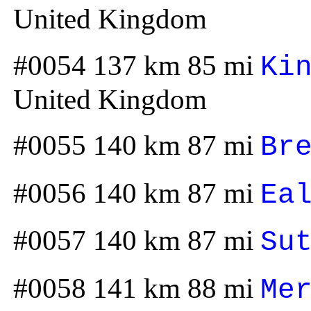
United Kingdom
#0054 137 km 85 mi
Ki
United Kingdom
#0055 140 km 87 mi
Br
#0056 140 km 87 mi
Ea
#0057 140 km 87 mi
Su
#0058 141 km 88 mi
Me