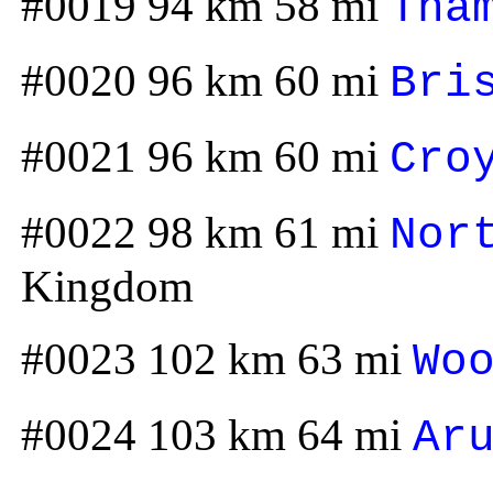
#0019 94 km 58 mi
Tha
#0020 96 km 60 mi
Bri
#0021 96 km 60 mi
Cro
#0022 98 km 61 mi
Nor
Kingdom
#0023 102 km 63 mi
Wo
#0024 103 km 64 mi
Ar