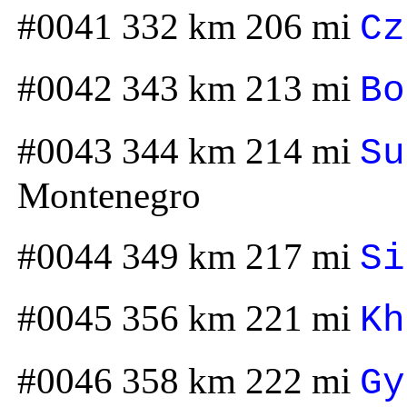
#0041 332 km 206 mi
Cz
#0042 343 km 213 mi
Bo
#0043 344 km 214 mi
Su
Montenegro
#0044 349 km 217 mi
Si
#0045 356 km 221 mi
Kh
#0046 358 km 222 mi
Gy