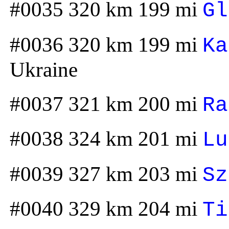
#0035 320 km 199 mi
Gl
#0036 320 km 199 mi
Ka
Ukraine
#0037 321 km 200 mi
Ra
#0038 324 km 201 mi
Lu
#0039 327 km 203 mi
Sz
#0040 329 km 204 mi
Ti