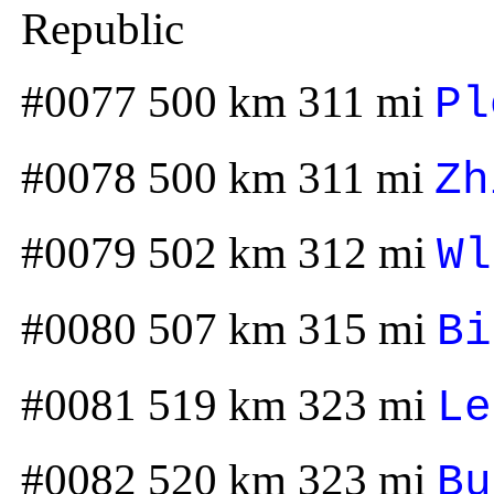
Republic
#0077 500 km 311 mi
Pl
#0078 500 km 311 mi
Zh
#0079 502 km 312 mi
Wl
#0080 507 km 315 mi
Bi
#0081 519 km 323 mi
Le
#0082 520 km 323 mi
Bu