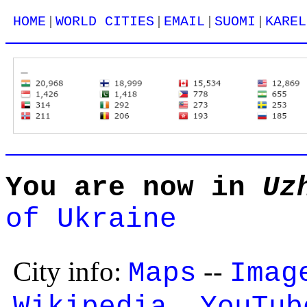
|
|
|
|
HOME
WORLD CITIES
EMAIL
SUOMI
KAREL
You are now in
Uz
of Ukraine
City info:
--
Maps
Imag
--
Wikipedia
YouTub