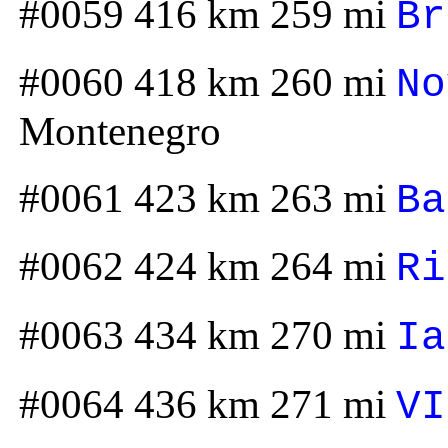
#0059 416 km 259 mi
Br
#0060 418 km 260 mi
No
Montenegro
#0061 423 km 263 mi
Ba
#0062 424 km 264 mi
Ri
#0063 434 km 270 mi
Ia
#0064 436 km 271 mi
VI