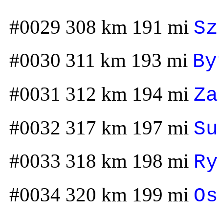
#0029 308 km 191 mi
Sz
#0030 311 km 193 mi
By
#0031 312 km 194 mi
Za
#0032 317 km 197 mi
Su
#0033 318 km 198 mi
Ry
#0034 320 km 199 mi
Os