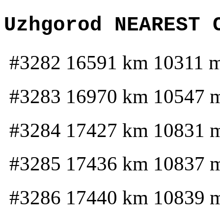
Uzhgorod NEAREST 
#3282 16591 km 10311 
#3283 16970 km 10547 
#3284 17427 km 10831 
#3285 17436 km 10837 
#3286 17440 km 10839 