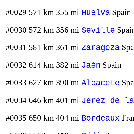
#0029 571 km 355 mi
Spain
Huelva
#0030 572 km 356 mi
Spai
Seville
#0031 581 km 361 mi
Spa
Zaragoza
#0032 614 km 382 mi
Spain
Jaén
#0033 627 km 390 mi
Spa
Albacete
#0034 646 km 401 mi
Jérez de la
#0035 650 km 404 mi
Fra
Bordeaux