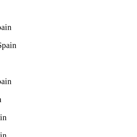
ain
pain
ain
n
in
in