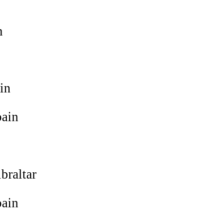
n
in
ain
braltar
ain