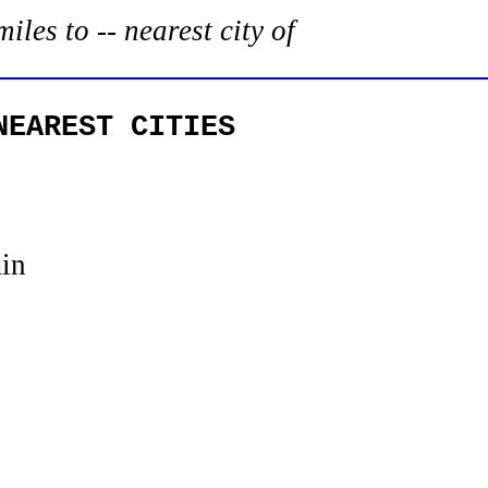
es to -- nearest city of
NEAREST CITIES
in