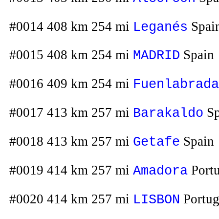
#0014 408 km 254 mi
Spai
Leganés
#0015 408 km 254 mi
Spain
MADRID
#0016 409 km 254 mi
Fuenlabrada
#0017 413 km 257 mi
Sp
Barakaldo
#0018 413 km 257 mi
Spain
Getafe
#0019 414 km 257 mi
Portu
Amadora
#0020 414 km 257 mi
Portug
LISBON