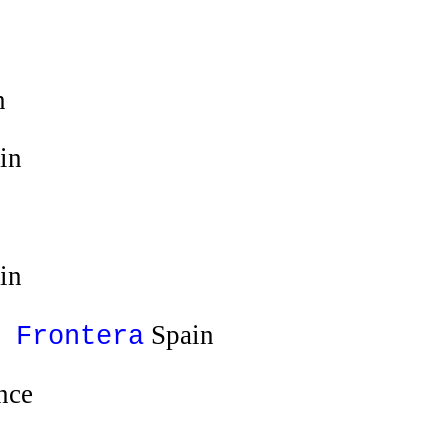
n
in
in
Spain
 Frontera
nce