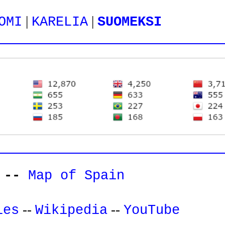
|
|
OMI
KARELIA
SUOMEKSI
--
Map of Spain
--
--
les
Wikipedia
YouTube