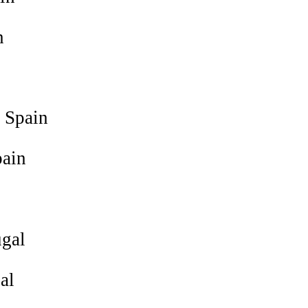
n
Spain
ain
gal
al