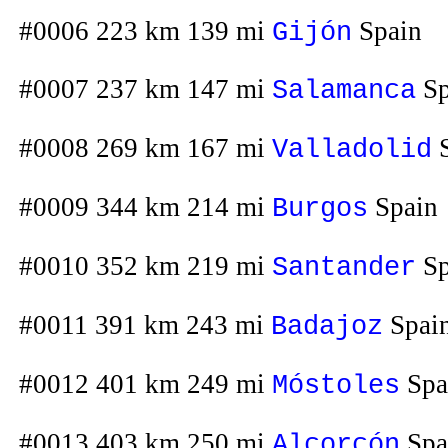
#0006 223 km 139 mi
Spain
Gijón
#0007 237 km 147 mi
Sp
Salamanca
#0008 269 km 167 mi
S
Valladolid
#0009 344 km 214 mi
Spain
Burgos
#0010 352 km 219 mi
Sp
Santander
#0011 391 km 243 mi
Spai
Badajoz
#0012 401 km 249 mi
Spa
Móstoles
#0013 403 km 250 mi
Spa
Alcorcón