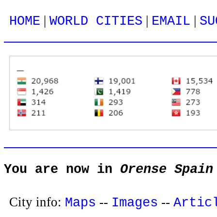
|
|
|
HOME
WORLD CITIES
EMAIL
SU
You are now in
Orense Spain
City info:
--
--
Maps
Images
Artic