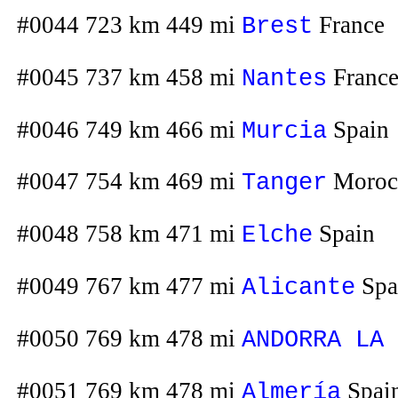
#0044 723 km 449 mi
France
Brest
#0045 737 km 458 mi
Franc
Nantes
#0046 749 km 466 mi
Spain
Murcia
#0047 754 km 469 mi
Moroc
Tanger
#0048 758 km 471 mi
Spain
Elche
#0049 767 km 477 mi
Spa
Alicante
#0050 769 km 478 mi
ANDORRA LA 
#0051 769 km 478 mi
Spai
Almería