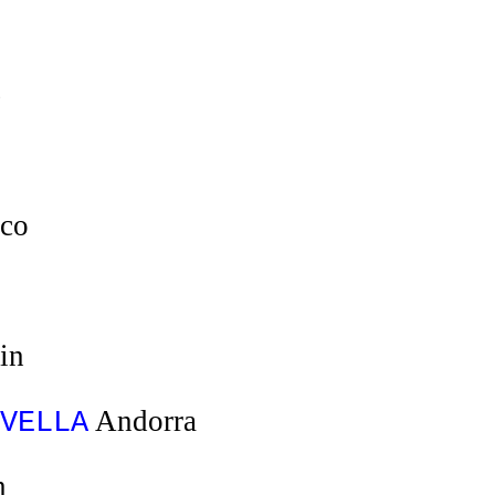
e
co
in
Andorra
VELLA
n