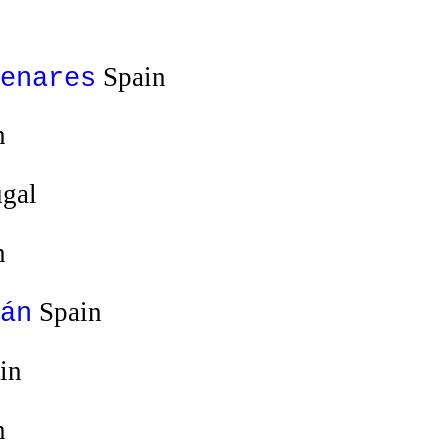
Spain
enares
n
gal
n
Spain
án
in
n