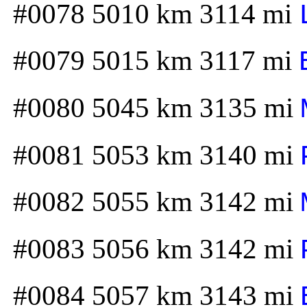
#0078 5010 km 3114 mi
#0079 5015 km 3117 mi
#0080 5045 km 3135 mi
#0081 5053 km 3140 mi
#0082 5055 km 3142 mi
#0083 5056 km 3142 mi
#0084 5057 km 3143 mi