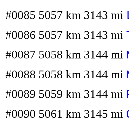
#0085 5057 km 3143 mi
#0086 5057 km 3143 mi
#0087 5058 km 3144 mi
#0088 5058 km 3144 mi
#0089 5059 km 3144 mi
#0090 5061 km 3145 mi