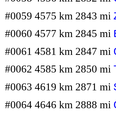
#0059 4575 km 2843 mi
#0060 4577 km 2845 mi
#0061 4581 km 2847 mi
#0062 4585 km 2850 mi
#0063 4619 km 2871 mi
#0064 4646 km 2888 mi