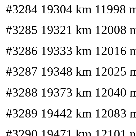
#3284 19304 km 11998 
#3285 19321 km 12008 
#3286 19333 km 12016 
#3287 19348 km 12025 
#3288 19373 km 12040 
#3289 19442 km 12083 
#3290 19471 km 12101 