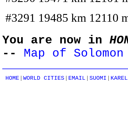
#3291 19485 km 12110 
You are now in
HO
--
Map of Solomon
|
|
|
|
HOME
WORLD CITIES
EMAIL
SUOMI
KAREL