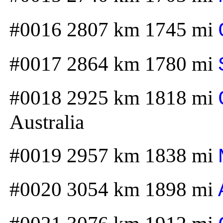
#0016 2807 km 1745 mi
#0017 2864 km 1780 mi
#0018 2925 km 1818 mi
Australia
#0019 2957 km 1838 mi
#0020 3054 km 1898 mi