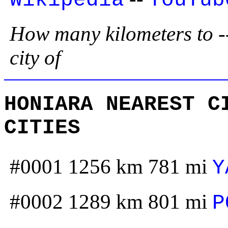
How many kilometers to --
city of
HONIARA NEAREST C
CITIES
#0001 1256 km 781 mi
Y
#0002 1289 km 801 mi
P