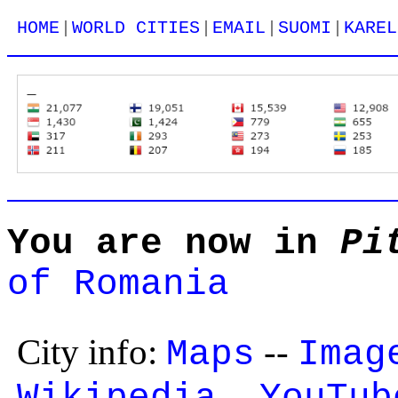
|
|
|
|
HOME
WORLD CITIES
EMAIL
SUOMI
KAREL
You are now in
Pi
of Romania
City info:
--
Maps
Imag
--
Wikipedia
YouTub