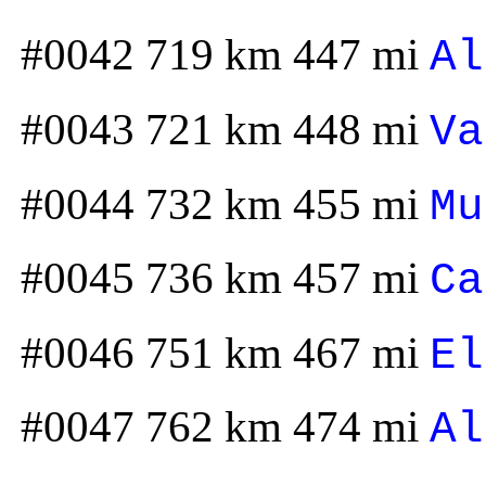
#0042 719 km 447 mi
Al
#0043 721 km 448 mi
Va
#0044 732 km 455 mi
Mu
#0045 736 km 457 mi
Ca
#0046 751 km 467 mi
El
#0047 762 km 474 mi
Al