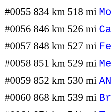
#0055 834 km 518 mi
Mo
#0056 846 km 526 mi
Ca
#0057 848 km 527 mi
Fe
#0058 851 km 529 mi
Me
#0059 852 km 530 mi
AN
#0060 868 km 539 mi
Br