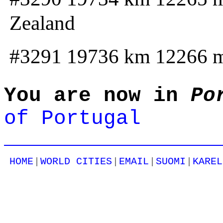
Zealand
#3291 19736 km 12266 
You are now in
Po
of Portugal
|
|
|
|
HOME
WORLD CITIES
EMAIL
SUOMI
KAREL