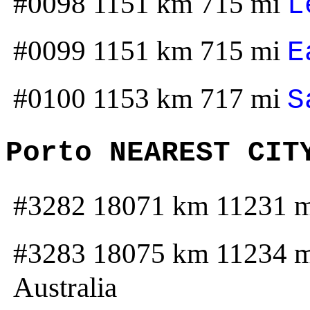
#0098 1151 km 715 mi
L
#0099 1151 km 715 mi
E
#0100 1153 km 717 mi
S
Porto NEAREST CIT
#3282 18071 km 11231 
#3283 18075 km 11234 
Australia