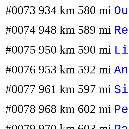
#0073 934 km 580 mi
Ou
#0074 948 km 589 mi
Re
#0075 950 km 590 mi
Li
#0076 953 km 592 mi
An
#0077 961 km 597 mi
Si
#0078 968 km 602 mi
Pe
#0079 970 km 603 mi