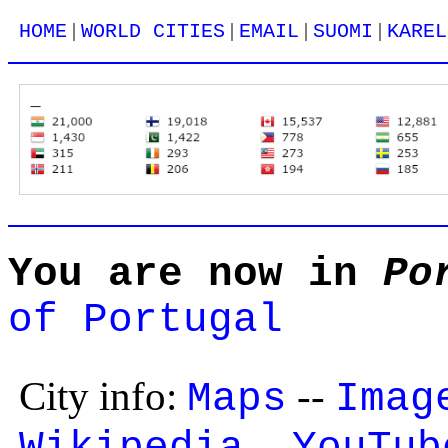
|
|
|
|
HOME
WORLD CITIES
EMAIL
SUOMI
KAREL
You are now in
Po
of Portugal
City info:
--
Maps
Imag
--
Wikipedia
YouTub