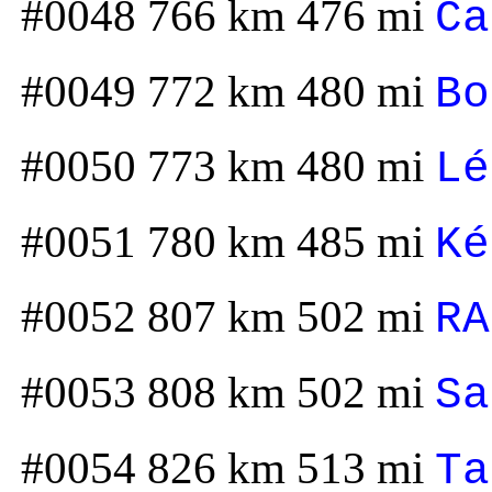
#0048 766 km 476 mi
Ca
#0049 772 km 480 mi
Bo
#0050 773 km 480 mi
Lé
#0051 780 km 485 mi
Ké
#0052 807 km 502 mi
RA
#0053 808 km 502 mi
Sa
#0054 826 km 513 mi
Ta