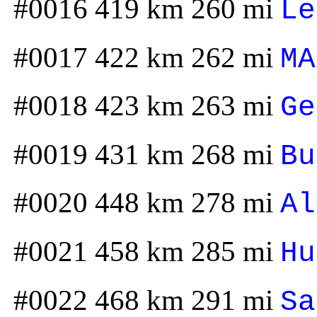
#0016 419 km 260 mi
Le
#0017 422 km 262 mi
MA
#0018 423 km 263 mi
Ge
#0019 431 km 268 mi
Bu
#0020 448 km 278 mi
Al
#0021 458 km 285 mi
Hu
#0022 468 km 291 mi
Sa