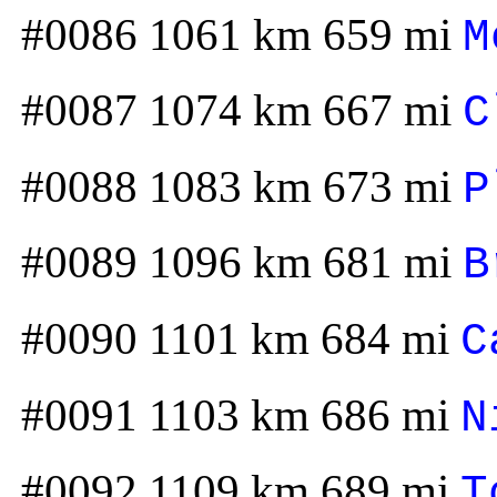
#0086 1061 km 659 mi
M
#0087 1074 km 667 mi
C
#0088 1083 km 673 mi
P
#0089 1096 km 681 mi
B
#0090 1101 km 684 mi
C
#0091 1103 km 686 mi
N
#0092 1109 km 689 mi
T