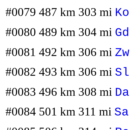
#0079 487 km 303 mi
Ko
#0080 489 km 304 mi
Gd
#0081 492 km 306 mi
Zw
#0082 493 km 306 mi
Sl
#0083 496 km 308 mi
Da
#0084 501 km 311 mi
Sa