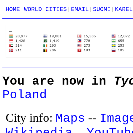
|
|
|
|
HOME
WORLD CITIES
EMAIL
SUOMI
KAREL
You are now in
Ty
Poland
City info:
--
Maps
Imag
--
Wikipedia
YouTub