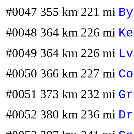
#0047 355 km 221 mi
By
#0048 364 km 226 mi
Ke
#0049 364 km 226 mi
Lv
#0050 366 km 227 mi
Co
#0051 373 km 232 mi
Gr
#0052 380 km 236 mi
Dr