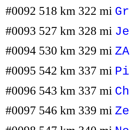
#0092 518 km 322 mi
Gr
#0093 527 km 328 mi
Je
#0094 530 km 329 mi
ZA
#0095 542 km 337 mi
Pi
#0096 543 km 337 mi
Ch
#0097 546 km 339 mi
Ze