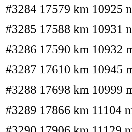
#3284 17579 km 10925 
#3285 17588 km 10931 
#3286 17590 km 10932 
#3287 17610 km 10945 
#3288 17698 km 10999 
#3289 17866 km 11104 
#3290 17906 km 11129 