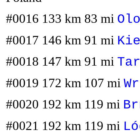
#0016 133 km 83 mi
Ol
#0017 146 km 91 mi
Ki
#0018 147 km 91 mi
Ta
#0019 172 km 107 mi
Wr
#0020 192 km 119 mi
Br
#0021 192 km 119 mi
Ló