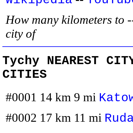
How many kilometers to --
city of
Tychy NEAREST CIT
CITIES
#0001 14 km 9 mi
Kato
#0002 17 km 11 mi
Rud