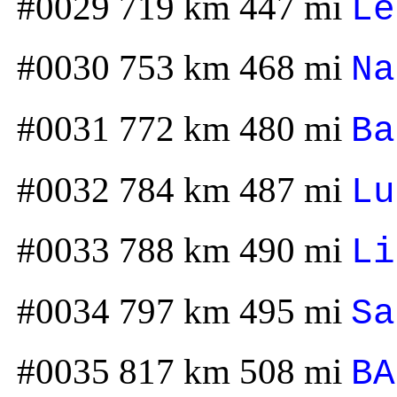
#0029 719 km 447 mi
Le
#0030 753 km 468 mi
Na
#0031 772 km 480 mi
Ba
#0032 784 km 487 mi
Lu
#0033 788 km 490 mi
Li
#0034 797 km 495 mi
Sa
#0035 817 km 508 mi
BA