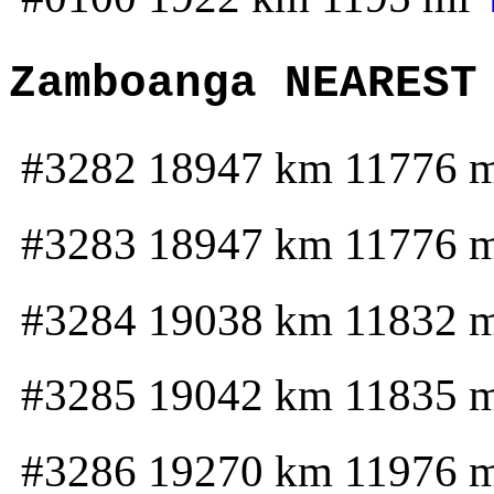
Zamboanga NEAREST
#3282 18947 km 11776 
#3283 18947 km 11776 
#3284 19038 km 11832 
#3285 19042 km 11835 
#3286 19270 km 11976 