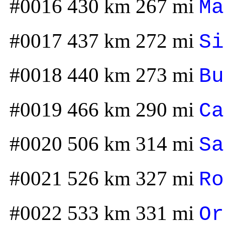
#0016 430 km 267 mi
Ma
#0017 437 km 272 mi
Si
#0018 440 km 273 mi
Bu
#0019 466 km 290 mi
Ca
#0020 506 km 314 mi
Sa
#0021 526 km 327 mi
Ro
#0022 533 km 331 mi
Or