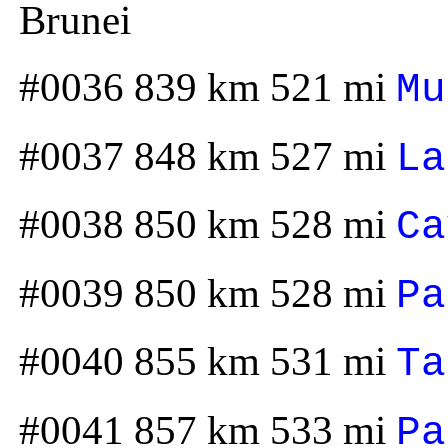
Brunei
#0036 839 km 521 mi
Mu
#0037 848 km 527 mi
La
#0038 850 km 528 mi
Ca
#0039 850 km 528 mi
Pa
#0040 855 km 531 mi
Ta
#0041 857 km 533 mi
Pa