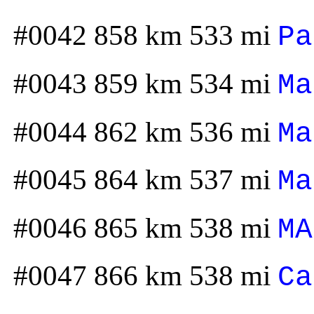
#0042 858 km 533 mi
Pa
#0043 859 km 534 mi
Ma
#0044 862 km 536 mi
Ma
#0045 864 km 537 mi
Ma
#0046 865 km 538 mi
MA
#0047 866 km 538 mi
Ca