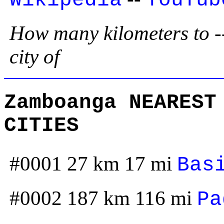
How many kilometers to --
city of
Zamboanga NEAREST
CITIES
#0001 27 km 17 mi
Bas
#0002 187 km 116 mi
Pa