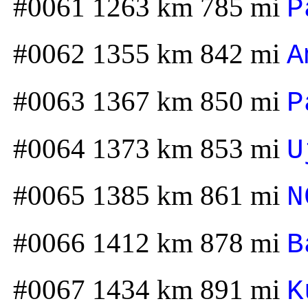
#0061 1263 km 785 mi
P
#0062 1355 km 842 mi
A
#0063 1367 km 850 mi
P
#0064 1373 km 853 mi
U
#0065 1385 km 861 mi
N
#0066 1412 km 878 mi
B
#0067 1434 km 891 mi
K