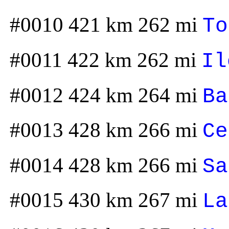
#0010 421 km 262 mi
To
#0011 422 km 262 mi
Il
#0012 424 km 264 mi
Ba
#0013 428 km 266 mi
Ce
#0014 428 km 266 mi
Sa
#0015 430 km 267 mi
La