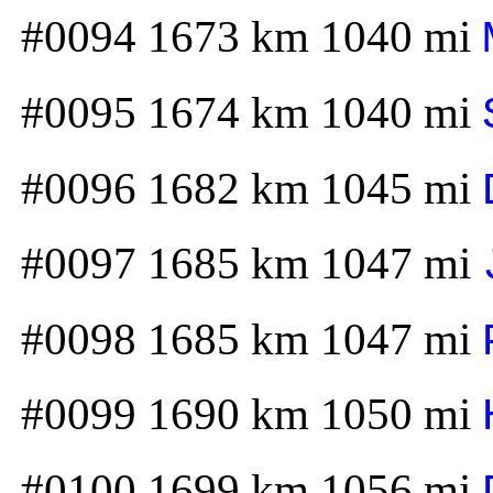
#0094 1673 km 1040 mi
#0095 1674 km 1040 mi
#0096 1682 km 1045 mi
#0097 1685 km 1047 mi
#0098 1685 km 1047 mi
#0099 1690 km 1050 mi
#0100 1699 km 1056 mi