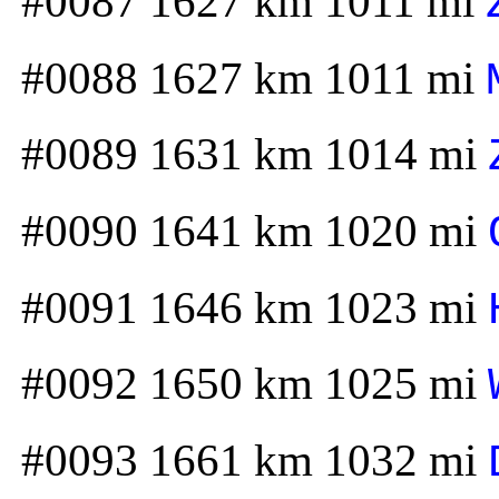
#0087 1627 km 1011 mi
#0088 1627 km 1011 mi
#0089 1631 km 1014 mi
#0090 1641 km 1020 mi
#0091 1646 km 1023 mi
#0092 1650 km 1025 mi
#0093 1661 km 1032 mi