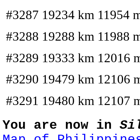
#3287 19234 km 11954 
#3288 19288 km 11988 
#3289 19333 km 12016 
#3290 19479 km 12106 
#3291 19480 km 12107 
You are now in
Si
Map of Philippine