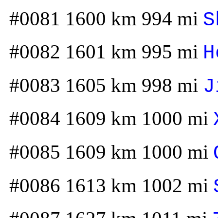
#0081 1600 km 994 mi
S
#0082 1601 km 995 mi
H
#0083 1605 km 998 mi
J
#0084 1609 km 1000 mi
#0085 1609 km 1000 mi
#0086 1613 km 1002 mi