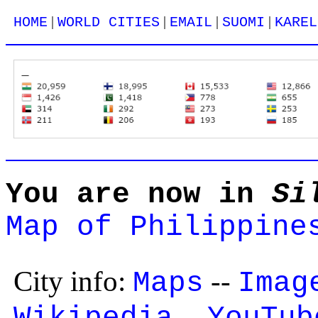
|
|
|
|
HOME
WORLD CITIES
EMAIL
SUOMI
KAREL
You are now in
Si
Map of Philippine
City info:
--
Maps
Imag
--
Wikipedia
YouTub