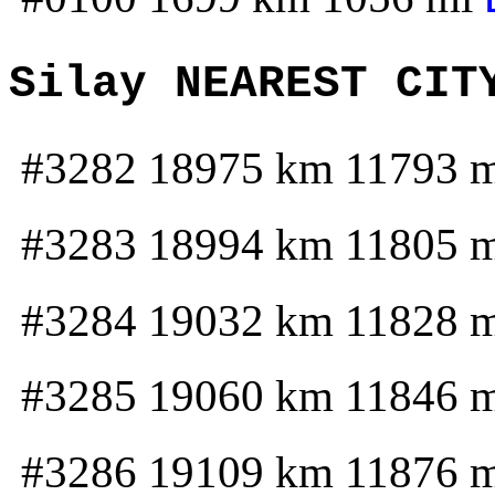
Silay NEAREST CIT
#3282 18975 km 11793 
#3283 18994 km 11805 
#3284 19032 km 11828 
#3285 19060 km 11846 
#3286 19109 km 11876 