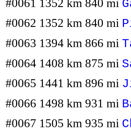
#0061 1352 km 840 mi
G
#0062 1352 km 840 mi
P
#0063 1394 km 866 mi
T
#0064 1408 km 875 mi
S
#0065 1441 km 896 mi
J
#0066 1498 km 931 mi
B
#0067 1505 km 935 mi
C