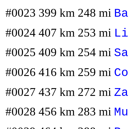
#0023 399 km 248 mi
Ba
#0024 407 km 253 mi
Li
#0025 409 km 254 mi
Sa
#0026 416 km 259 mi
Co
#0027 437 km 272 mi
Za
#0028 456 km 283 mi
Mu