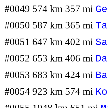
#0049 574 km 357 mi
Ge
#0050 587 km 365 mi
Ta
#0051 647 km 402 mi
Sa
#0052 653 km 406 mi
Da
#0053 683 km 424 mi
Ba
#0054 923 km 574 mi
Ko
#0055 1048 km 651 mi