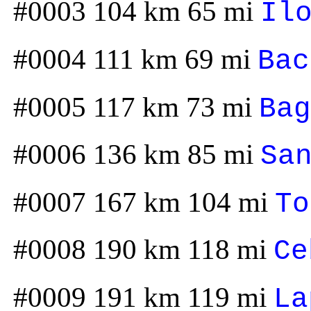
#0003 104 km 65 mi
Il
#0004 111 km 69 mi
Bac
#0005 117 km 73 mi
Bag
#0006 136 km 85 mi
Sa
#0007 167 km 104 mi
To
#0008 190 km 118 mi
Ce
#0009 191 km 119 mi
La