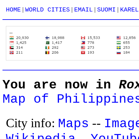
|
|
|
|
HOME
WORLD CITIES
EMAIL
SUOMI
KAREL
You are now in
Ro
Map of Philippine
City info:
--
Maps
Imag
--
Wikipedia
YouTub