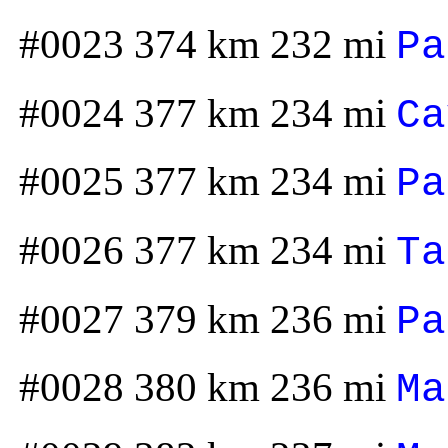
#0023 374 km 232 mi
Pa
#0024 377 km 234 mi
Ca
#0025 377 km 234 mi
Pa
#0026 377 km 234 mi
Ta
#0027 379 km 236 mi
Pa
#0028 380 km 236 mi
Ma