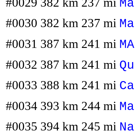
#0029 382 km 237 mi
Ma
#0030 382 km 237 mi
Ma
#0031 387 km 241 mi
MA
#0032 387 km 241 mi
Qu
#0033 388 km 241 mi
Ca
#0034 393 km 244 mi
Ma
#0035 394 km 245 mi
Na