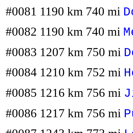
#0081 1190 km 740 mi
D
#0082 1190 km 740 mi
M
#0083 1207 km 750 mi
D
#0084 1210 km 752 mi
H
#0085 1216 km 756 mi
J
#0086 1217 km 756 mi
P