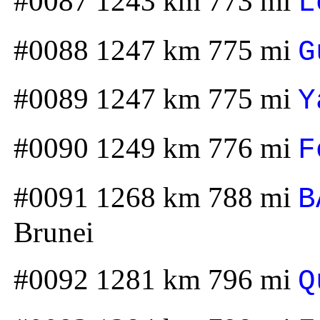
#0087 1243 km 773 mi
L
#0088 1247 km 775 mi
G
#0089 1247 km 775 mi
Y
#0090 1249 km 776 mi
F
#0091 1268 km 788 mi
B
Brunei
#0092 1281 km 796 mi
Q