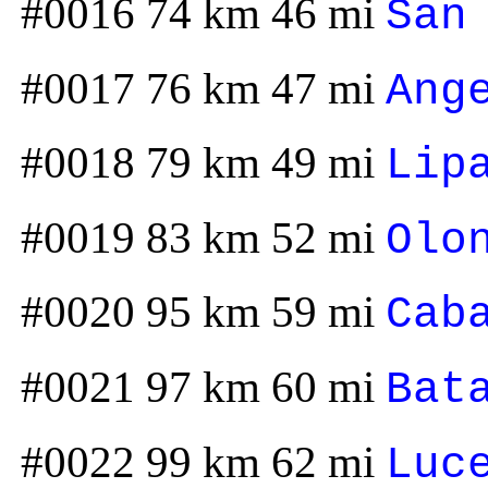
#0016 74 km 46 mi
San
#0017 76 km 47 mi
Ang
#0018 79 km 49 mi
Lip
#0019 83 km 52 mi
Olo
#0020 95 km 59 mi
Cab
#0021 97 km 60 mi
Bat
#0022 99 km 62 mi
Luc