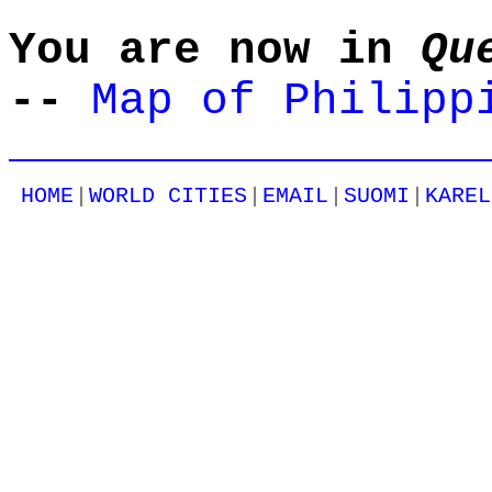
You are now in
Qu
--
Map of Philipp
|
|
|
|
HOME
WORLD CITIES
EMAIL
SUOMI
KAREL