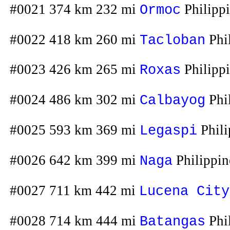
#0021 374 km 232 mi
Philipp
Ormoc
#0022 418 km 260 mi
Phi
Tacloban
#0023 426 km 265 mi
Philipp
Roxas
#0024 486 km 302 mi
Phi
Calbayog
#0025 593 km 369 mi
Phili
Legaspi
#0026 642 km 399 mi
Philippin
Naga
#0027 711 km 442 mi
Lucena City
#0028 714 km 444 mi
Phi
Batangas