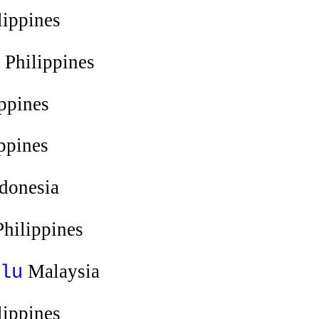
lippines
Philippines
ppines
ppines
donesia
hilippines
Malaysia
lu
lippines