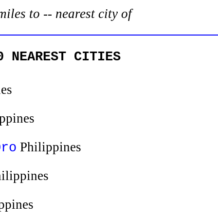
es to -- nearest city of
0 NEAREST CITIES
nes
ppines
Philippines
Oro
ilippines
ppines