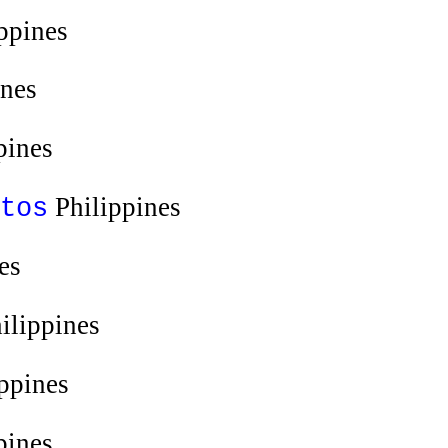
ppines
ines
pines
Philippines
tos
es
ilippines
ppines
pines