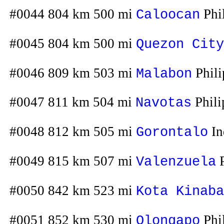
#0044 804 km 500 mi
Phi
Caloocan
#0045 804 km 500 mi
Quezon City
#0046 809 km 503 mi
Phili
Malabon
#0047 811 km 504 mi
Phili
Navotas
#0048 812 km 505 mi
In
Gorontalo
#0049 815 km 507 mi
P
Valenzuela
#0050 842 km 523 mi
Kota Kinaba
#0051 852 km 530 mi
Phi
Olongapo