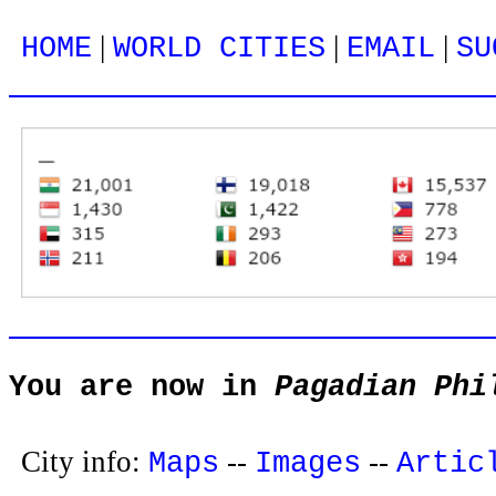
|
|
|
HOME
WORLD CITIES
EMAIL
SU
You are now in
Pagadian Phi
City info:
--
--
Maps
Images
Artic