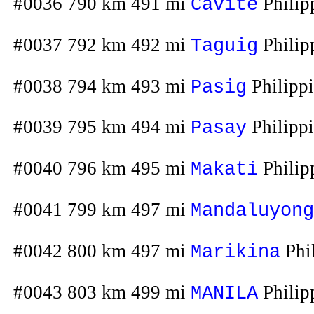
#0036 790 km 491 mi
Philip
Cavite
#0037 792 km 492 mi
Philip
Taguig
#0038 794 km 493 mi
Philipp
Pasig
#0039 795 km 494 mi
Philipp
Pasay
#0040 796 km 495 mi
Philip
Makati
#0041 799 km 497 mi
Mandaluyong
#0042 800 km 497 mi
Phi
Marikina
#0043 803 km 499 mi
Philip
MANILA