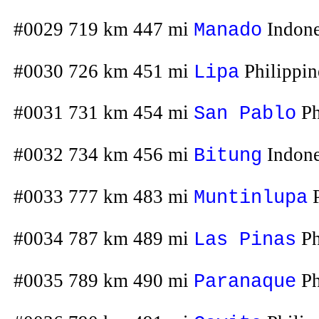
#0029 719 km 447 mi
Indone
Manado
#0030 726 km 451 mi
Philippin
Lipa
#0031 731 km 454 mi
Ph
San Pablo
#0032 734 km 456 mi
Indone
Bitung
#0033 777 km 483 mi
P
Muntinlupa
#0034 787 km 489 mi
Ph
Las Pinas
#0035 789 km 490 mi
Ph
Paranaque