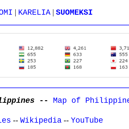
|
|
OMI
KARELIA
SUOMEKSI
lippines
--
Map of Philippin
--
--
les
Wikipedia
YouTube