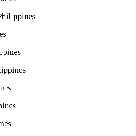
hilippines
es
ppines
lippines
ines
pines
ines