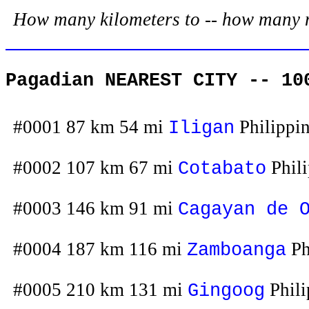
How many kilometers to -- how many mil
Pagadian NEAREST CITY -- 10
#0001 87 km 54 mi
Philippi
Iligan
#0002 107 km 67 mi
Phili
Cotabato
#0003 146 km 91 mi
Cagayan de 
#0004 187 km 116 mi
Ph
Zamboanga
#0005 210 km 131 mi
Phili
Gingoog