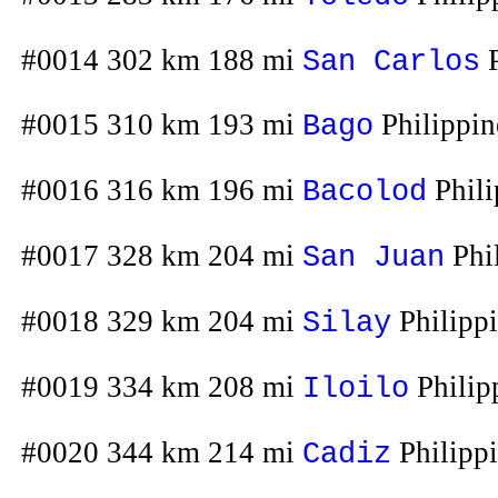
#0014 302 km 188 mi
P
San Carlos
#0015 310 km 193 mi
Philippin
Bago
#0016 316 km 196 mi
Phili
Bacolod
#0017 328 km 204 mi
Phi
San Juan
#0018 329 km 204 mi
Philipp
Silay
#0019 334 km 208 mi
Philip
Iloilo
#0020 344 km 214 mi
Philipp
Cadiz