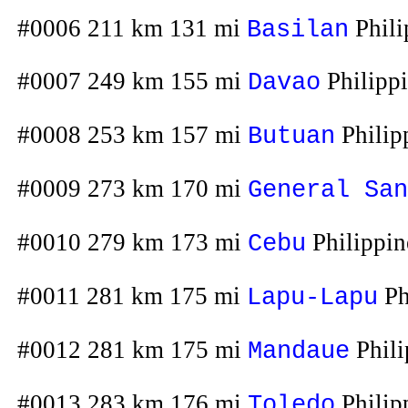
#0006 211 km 131 mi
Phili
Basilan
#0007 249 km 155 mi
Philipp
Davao
#0008 253 km 157 mi
Philip
Butuan
#0009 273 km 170 mi
General San
#0010 279 km 173 mi
Philippin
Cebu
#0011 281 km 175 mi
Ph
Lapu-Lapu
#0012 281 km 175 mi
Phili
Mandaue
#0013 283 km 176 mi
Philip
Toledo