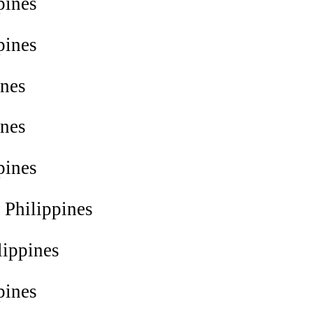
pines
pines
ines
ines
pines
Philippines
lippines
pines