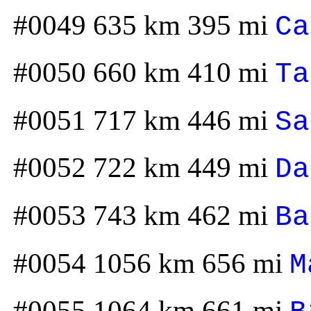
#0049 635 km 395 mi
Ca
#0050 660 km 410 mi
Ta
#0051 717 km 446 mi
Sa
#0052 722 km 449 mi
Da
#0053 743 km 462 mi
Ba
#0054 1056 km 656 mi
M
#0055 1064 km 661 mi