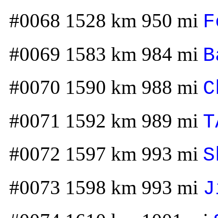
#0068 1528 km 950 mi
F
#0069 1583 km 984 mi
B
#0070 1590 km 988 mi
C
#0071 1592 km 989 mi
T
#0072 1597 km 993 mi
S
#0073 1598 km 993 mi
J