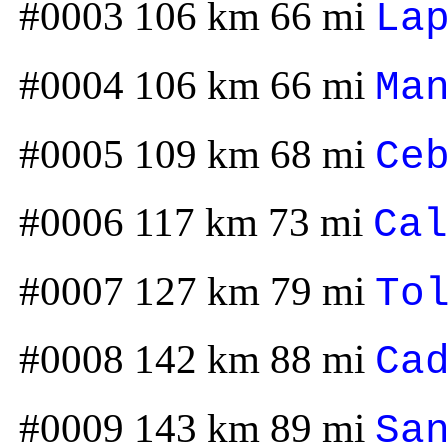
#0003 106 km 66 mi
La
#0004 106 km 66 mi
Ma
#0005 109 km 68 mi
Ce
#0006 117 km 73 mi
Cal
#0007 127 km 79 mi
To
#0008 142 km 88 mi
Ca
#0009 143 km 89 mi
Sa