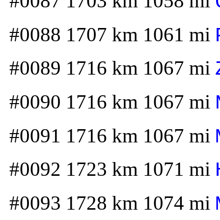
#0087 1703 km 1058 mi
#0088 1707 km 1061 mi
#0089 1716 km 1067 mi
#0090 1716 km 1067 mi
#0091 1716 km 1067 mi
#0092 1723 km 1071 mi
#0093 1728 km 1074 mi