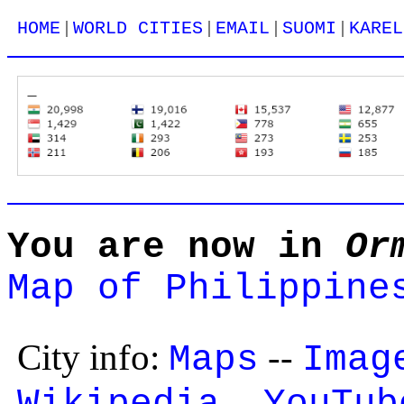
|
|
|
|
HOME
WORLD CITIES
EMAIL
SUOMI
KAREL
You are now in
Or
Map of Philippine
City info:
--
Maps
Imag
--
Wikipedia
YouTub