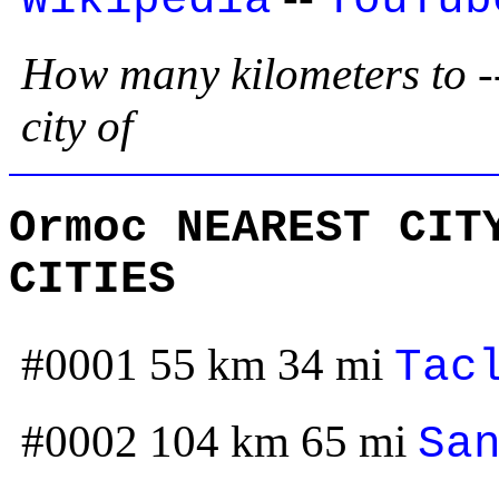
How many kilometers to --
city of
Ormoc NEAREST CIT
CITIES
#0001 55 km 34 mi
Tac
#0002 104 km 65 mi
Sa