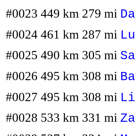
#0023 449 km 279 mi
Da
#0024 461 km 287 mi
Lu
#0025 490 km 305 mi
Sa
#0026 495 km 308 mi
Ba
#0027 495 km 308 mi
Li
#0028 533 km 331 mi
Za