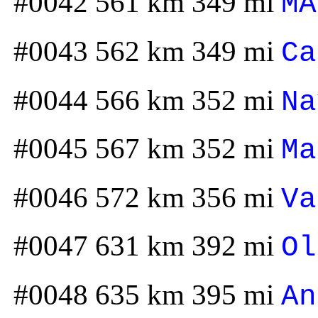
#0042 561 km 349 mi
MA
#0043 562 km 349 mi
Ca
#0044 566 km 352 mi
Na
#0045 567 km 352 mi
Ma
#0046 572 km 356 mi
Va
#0047 631 km 392 mi
Ol
#0048 635 km 395 mi
An