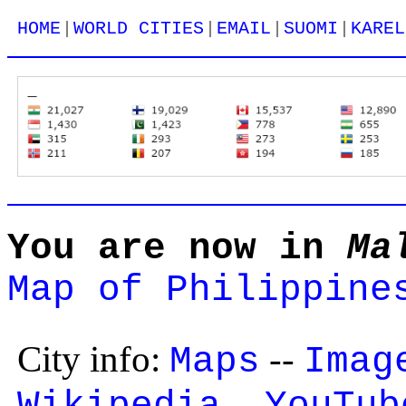
|
|
|
|
HOME
WORLD CITIES
EMAIL
SUOMI
KAREL
You are now in
Ma
Map of Philippine
City info:
--
Maps
Imag
--
Wikipedia
YouTub