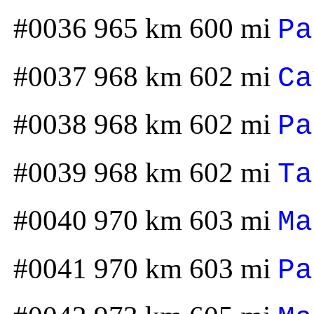
#0036 965 km 600 mi
Pa
#0037 968 km 602 mi
Ca
#0038 968 km 602 mi
Pa
#0039 968 km 602 mi
Ta
#0040 970 km 603 mi
Ma
#0041 970 km 603 mi
Pa