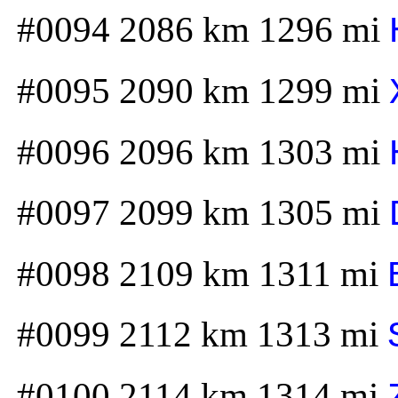
#0094 2086 km 1296 mi
#0095 2090 km 1299 mi
#0096 2096 km 1303 mi
#0097 2099 km 1305 mi
#0098 2109 km 1311 mi
#0099 2112 km 1313 mi
#0100 2114 km 1314 mi