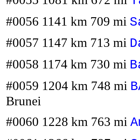
T
#0056 1141 km 709 mi
S
#0057 1147 km 713 mi
D
#0058 1174 km 730 mi
B
#0059 1204 km 748 mi
B
Brunei
#0060 1228 km 763 mi
A