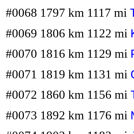
#0068 1797 km 1117 mi
#0069 1806 km 1122 mi
#0070 1816 km 1129 mi
#0071 1819 km 1131 mi
#0072 1860 km 1156 mi
#0073 1892 km 1176 mi