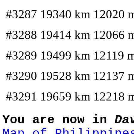
#3287 19340 km 12020 
#3288 19414 km 12066 
#3289 19499 km 12119 
#3290 19528 km 12137 
#3291 19659 km 12218 
You are now in
Da
Map of Philippine