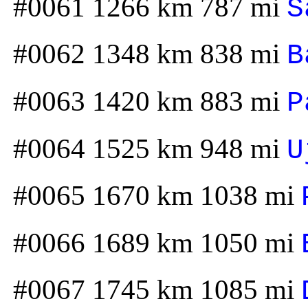
#0061 1266 km 787 mi
S
#0062 1348 km 838 mi
B
#0063 1420 km 883 mi
P
#0064 1525 km 948 mi
U
#0065 1670 km 1038 mi
#0066 1689 km 1050 mi
#0067 1745 km 1085 mi