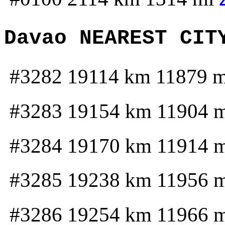
Davao NEAREST CIT
#3282 19114 km 11879 
#3283 19154 km 11904 
#3284 19170 km 11914 
#3285 19238 km 11956 
#3286 19254 km 11966 