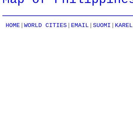
|
|
|
|
HOME
WORLD CITIES
EMAIL
SUOMI
KAREL