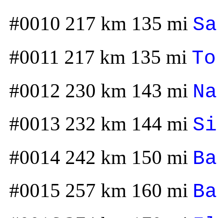
#0010 217 km 135 mi
Sa
#0011 217 km 135 mi
To
#0012 230 km 143 mi
Na
#0013 232 km 144 mi
Si
#0014 242 km 150 mi
Ba
#0015 257 km 160 mi
Ba