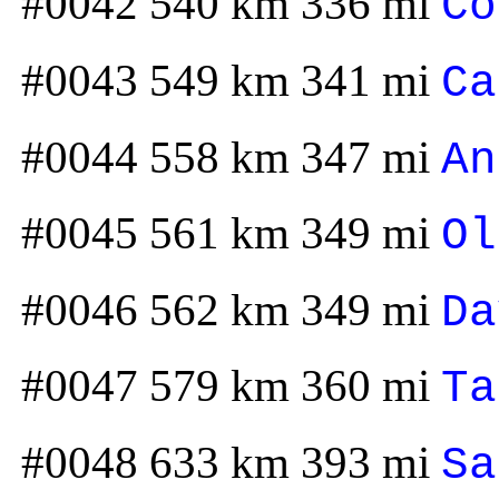
#0042 540 km 336 mi
Co
#0043 549 km 341 mi
Ca
#0044 558 km 347 mi
An
#0045 561 km 349 mi
Ol
#0046 562 km 349 mi
Da
#0047 579 km 360 mi
Ta
#0048 633 km 393 mi
Sa