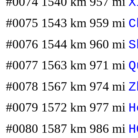
#0074 1540 km 957 mi
X
#0075 1543 km 959 mi
C
#0076 1544 km 960 mi
S
#0077 1563 km 971 mi
Q
#0078 1567 km 974 mi
Z
#0079 1572 km 977 mi
H
#0080 1587 km 986 mi
H