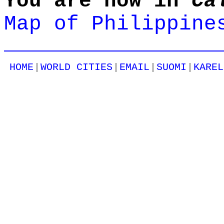
You are now in
Ca
Map of Philippine
|
|
|
|
HOME
WORLD CITIES
EMAIL
SUOMI
KAREL