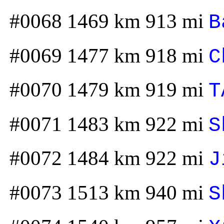
#0068 1469 km 913 mi
B
#0069 1477 km 918 mi
C
#0070 1479 km 919 mi
T
#0071 1483 km 922 mi
S
#0072 1484 km 922 mi
J
#0073 1513 km 940 mi
S