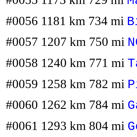
M
#0056 1181 km 734 mi
B
#0057 1207 km 750 mi
N
#0058 1240 km 771 mi
T
#0059 1258 km 782 mi
P
#0060 1262 km 784 mi
G
#0061 1293 km 804 mi
G