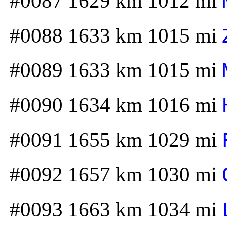
#0087 1629 km 1012 mi
#0088 1633 km 1015 mi
#0089 1633 km 1015 mi
#0090 1634 km 1016 mi
#0091 1655 km 1029 mi
#0092 1657 km 1030 mi
#0093 1663 km 1034 mi