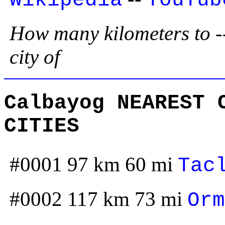
How many kilometers to --
city of
Calbayog NEAREST 
CITIES
#0001 97 km 60 mi
Tac
#0002 117 km 73 mi
Orm