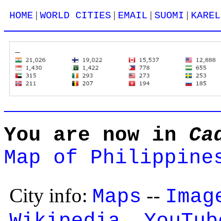
|
|
|
|
HOME
WORLD CITIES
EMAIL
SUOMI
KAREL
You are now in
Ca
Map of Philippine
City info:
--
Maps
Imag
--
Wikipedia
YouTub