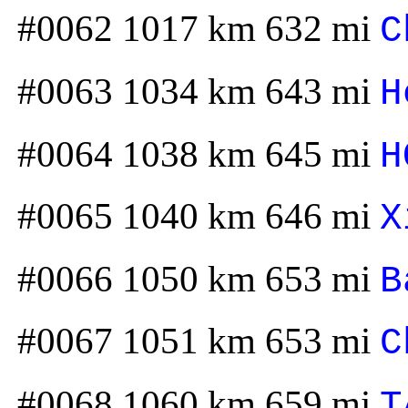
#0062 1017 km 632 mi
C
#0063 1034 km 643 mi
H
#0064 1038 km 645 mi
H
#0065 1040 km 646 mi
X
#0066 1050 km 653 mi
B
#0067 1051 km 653 mi
C
#0068 1060 km 659 mi
T