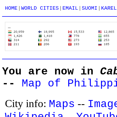
|
|
|
|
HOME
WORLD CITIES
EMAIL
SUOMI
KAREL
You are now in
Ca
--
Map of Philipp
City info:
--
Maps
Imag
--
Wikipedia
YouTub