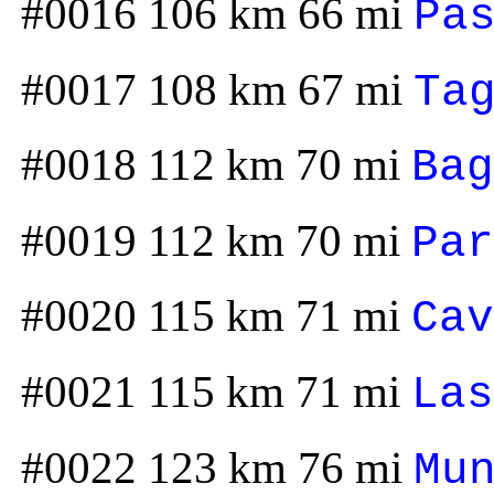
#0016 106 km 66 mi
Pa
#0017 108 km 67 mi
Ta
#0018 112 km 70 mi
Bag
#0019 112 km 70 mi
Par
#0020 115 km 71 mi
Cav
#0021 115 km 71 mi
Las
#0022 123 km 76 mi
Mu