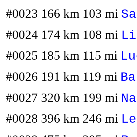
#0023 166 km 103 mi
Sa
#0024 174 km 108 mi
Li
#0025 185 km 115 mi
Lu
#0026 191 km 119 mi
Ba
#0027 320 km 199 mi
Na
#0028 396 km 246 mi
Le