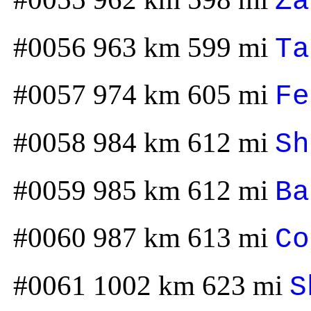
Za
#0056 963 km 599 mi
Ta
#0057 974 km 605 mi
Fe
#0058 984 km 612 mi
Sh
#0059 985 km 612 mi
Ba
#0060 987 km 613 mi
Co
#0061 1002 km 623 mi
S