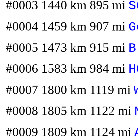
#0003 1440 km 895 mi
S
#0004 1459 km 907 mi
G
#0005 1473 km 915 mi
B
#0006 1583 km 984 mi
H
#0007 1800 km 1119 mi
#0008 1805 km 1122 mi
#0009 1809 km 1124 mi