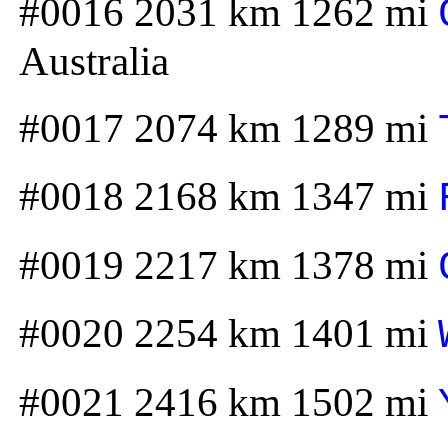
#0016 2031 km 1262 mi
Australia
#0017 2074 km 1289 mi
#0018 2168 km 1347 mi
#0019 2217 km 1378 mi
#0020 2254 km 1401 mi
#0021 2416 km 1502 mi