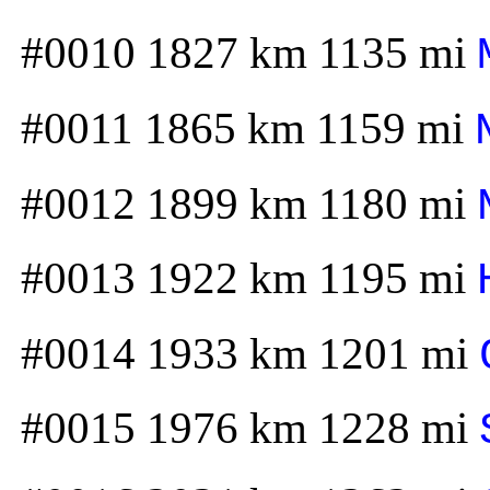
#0010 1827 km 1135 mi
#0011 1865 km 1159 mi
#0012 1899 km 1180 mi
#0013 1922 km 1195 mi
#0014 1933 km 1201 mi
#0015 1976 km 1228 mi