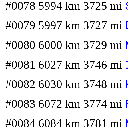
#0078 5994 km 3725 mi
#0079 5997 km 3727 mi
#0080 6000 km 3729 mi
#0081 6027 km 3746 mi
#0082 6030 km 3748 mi
#0083 6072 km 3774 mi
#0084 6084 km 3781 mi