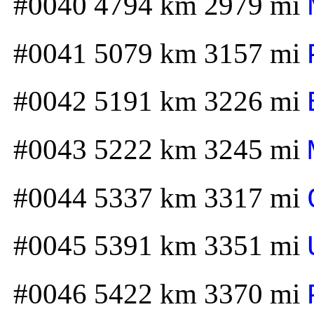
#0040 4794 km 2979 mi
#0041 5079 km 3157 mi
#0042 5191 km 3226 mi
#0043 5222 km 3245 mi
#0044 5337 km 3317 mi
#0045 5391 km 3351 mi
#0046 5422 km 3370 mi