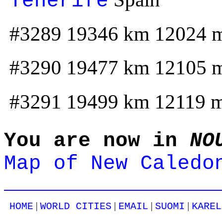
Tenerife
#3289 19346 km 12024 
#3290 19477 km 12105 
#3291 19499 km 12119 
You are now in
NO
Map of New Caledo
|
|
|
|
HOME
WORLD CITIES
EMAIL
SUOMI
KAREL