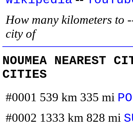
How many kilometers to --
city of
NOUMEA NEAREST CI
CITIES
#0001 539 km 335 mi
PO
#0002 1333 km 828 mi
S