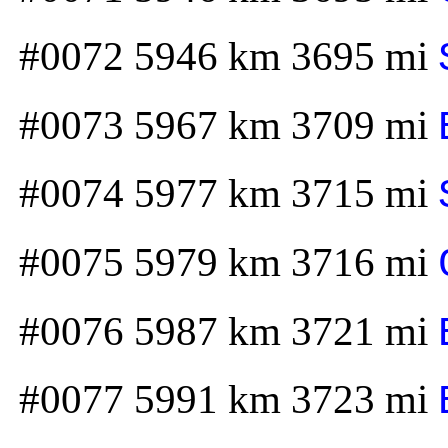
#0072 5946 km 3695 mi
#0073 5967 km 3709 mi
#0074 5977 km 3715 mi
#0075 5979 km 3716 mi
#0076 5987 km 3721 mi
#0077 5991 km 3723 mi