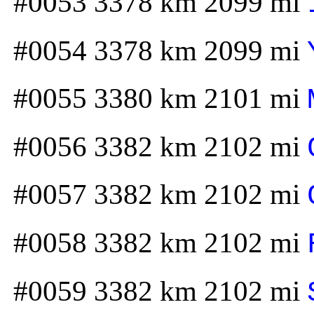
#0053 3378 km 2099 mi
#0054 3378 km 2099 mi
#0055 3380 km 2101 mi
#0056 3382 km 2102 mi
#0057 3382 km 2102 mi
#0058 3382 km 2102 mi
#0059 3382 km 2102 mi