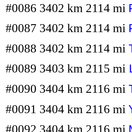
#0086 3402 km 2114 mi
#0087 3402 km 2114 mi
#0088 3402 km 2114 mi
#0089 3403 km 2115 mi
#0090 3404 km 2116 mi
#0091 3404 km 2116 mi
#0092 3404 km 2116 mi