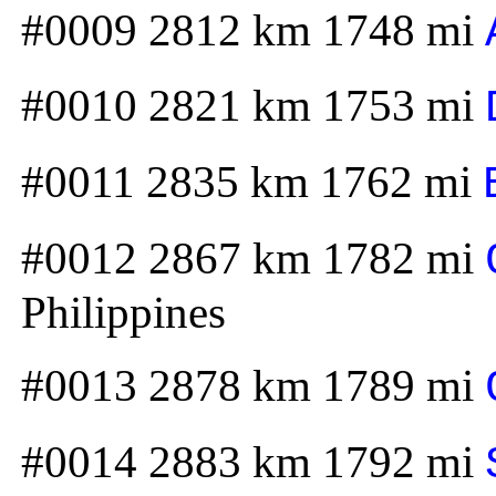
#0009 2812 km 1748 mi
#0010 2821 km 1753 mi
#0011 2835 km 1762 mi
#0012 2867 km 1782 mi
Philippines
#0013 2878 km 1789 mi
#0014 2883 km 1792 mi