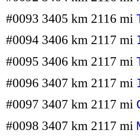
#0093 3405 km 2116 mi
#0094 3406 km 2117 mi
#0095 3406 km 2117 mi
#0096 3407 km 2117 mi
#0097 3407 km 2117 mi
#0098 3407 km 2117 mi