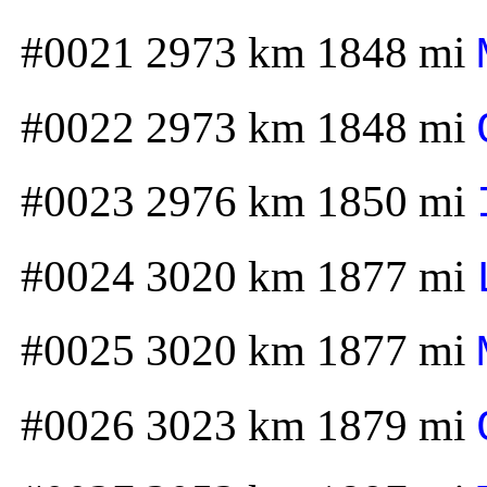
#0021 2973 km 1848 mi
#0022 2973 km 1848 mi
#0023 2976 km 1850 mi
#0024 3020 km 1877 mi
#0025 3020 km 1877 mi
#0026 3023 km 1879 mi