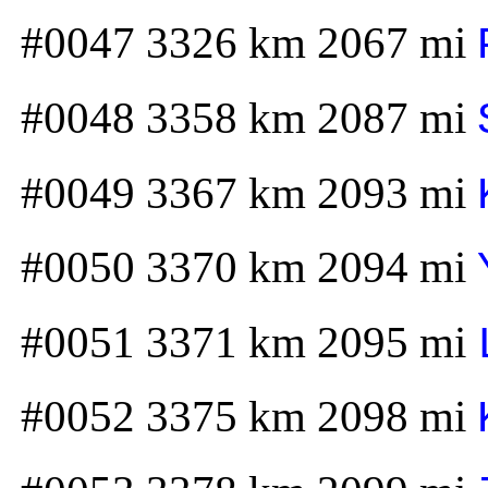
#0047 3326 km 2067 mi
#0048 3358 km 2087 mi
#0049 3367 km 2093 mi
#0050 3370 km 2094 mi
#0051 3371 km 2095 mi
#0052 3375 km 2098 mi