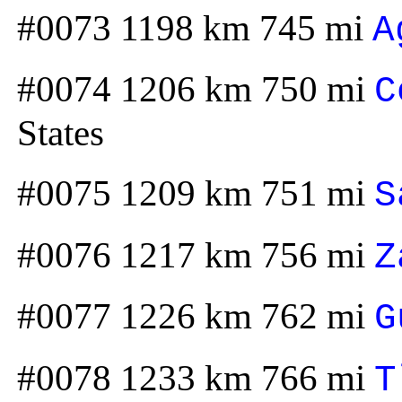
#0073 1198 km 745 mi
A
#0074 1206 km 750 mi
C
States
#0075 1209 km 751 mi
S
#0076 1217 km 756 mi
Z
#0077 1226 km 762 mi
G
#0078 1233 km 766 mi
T