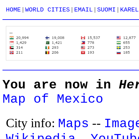
|
|
|
|
HOME
WORLD CITIES
EMAIL
SUOMI
KAREL
You are now in
He
Map of Mexico
City info:
--
Maps
Imag
--
Wikipedia
YouTub