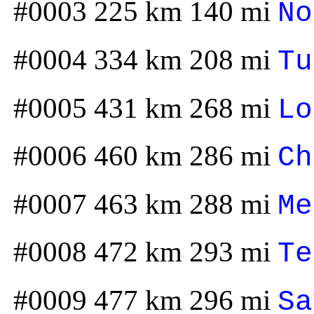
#0003 225 km 140 mi
No
#0004 334 km 208 mi
Tu
#0005 431 km 268 mi
Lo
#0006 460 km 286 mi
Ch
#0007 463 km 288 mi
Me
#0008 472 km 293 mi
Te
#0009 477 km 296 mi
Sa