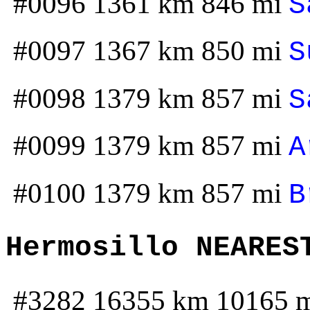
#0096 1361 km 846 mi
S
#0097 1367 km 850 mi
S
#0098 1379 km 857 mi
S
#0099 1379 km 857 mi
A
#0100 1379 km 857 mi
B
Hermosillo NEARES
#3282 16355 km 10165 