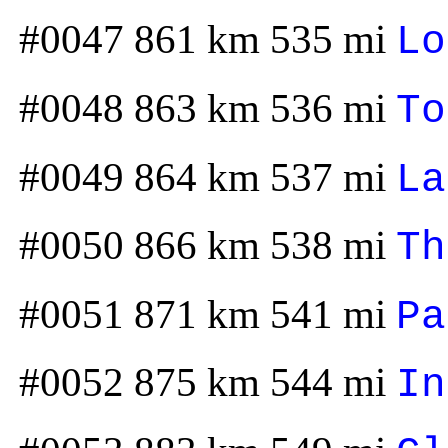
#0047 861 km 535 mi
Lo
#0048 863 km 536 mi
To
#0049 864 km 537 mi
La
#0050 866 km 538 mi
Th
#0051 871 km 541 mi
Pa
#0052 875 km 544 mi
In