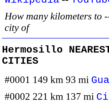
How many kilometers to --
city of
Hermosillo NEARES
CITIES
#0001 149 km 93 mi
Gu
#0002 221 km 137 mi
Ci