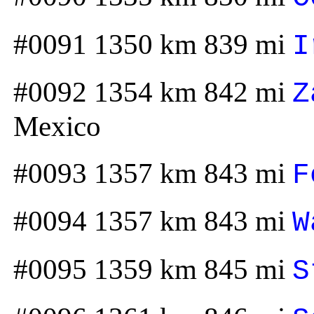
#0091 1350 km 839 mi
I
#0092 1354 km 842 mi
Z
Mexico
#0093 1357 km 843 mi
F
#0094 1357 km 843 mi
W
#0095 1359 km 845 mi
S