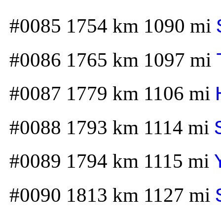
#0085 1754 km 1090 mi
#0086 1765 km 1097 mi
#0087 1779 km 1106 mi
#0088 1793 km 1114 mi
#0089 1794 km 1115 mi
#0090 1813 km 1127 mi