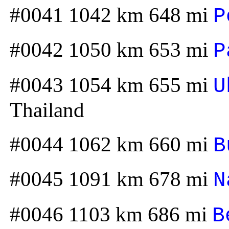
#0041 1042 km 648 mi
P
#0042 1050 km 653 mi
P
#0043 1054 km 655 mi
U
Thailand
#0044 1062 km 660 mi
B
#0045 1091 km 678 mi
N
#0046 1103 km 686 mi
B