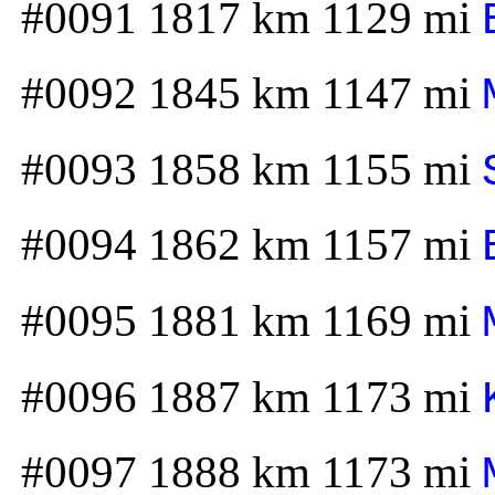
#0091 1817 km 1129 mi
#0092 1845 km 1147 mi
#0093 1858 km 1155 mi
#0094 1862 km 1157 mi
#0095 1881 km 1169 mi
#0096 1887 km 1173 mi
#0097 1888 km 1173 mi