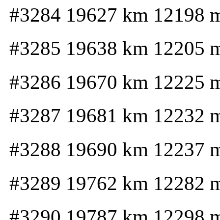
#3284 19627 km 12198 
#3285 19638 km 12205 
#3286 19670 km 12225 
#3287 19681 km 12232 
#3288 19690 km 12237 
#3289 19762 km 12282 
#3290 19787 km 12298 