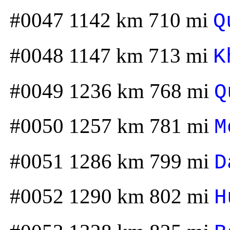
#0047 1142 km 710 mi
Q
#0048 1147 km 713 mi
K
#0049 1236 km 768 mi
Q
#0050 1257 km 781 mi
M
#0051 1286 km 799 mi
D
#0052 1290 km 802 mi
H