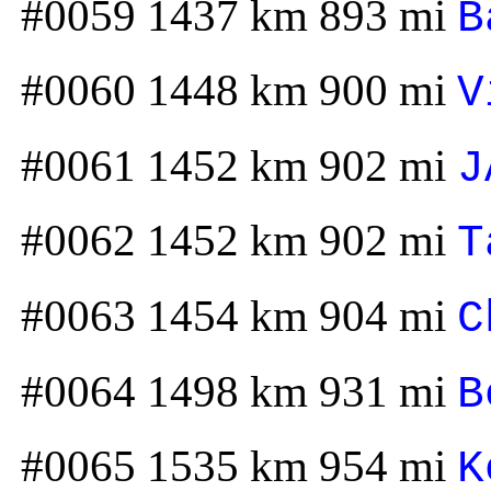
#0059 1437 km 893 mi
B
#0060 1448 km 900 mi
V
#0061 1452 km 902 mi
J
#0062 1452 km 902 mi
T
#0063 1454 km 904 mi
C
#0064 1498 km 931 mi
B
#0065 1535 km 954 mi
K