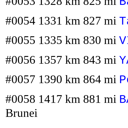
#0053 1328 km 825 mi
B
#0054 1331 km 827 mi
T
#0055 1335 km 830 mi
V
#0056 1357 km 843 mi
Y
#0057 1390 km 864 mi
P
#0058 1417 km 881 mi
B
Brunei