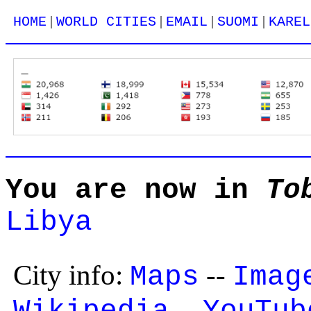
|
|
|
|
HOME
WORLD CITIES
EMAIL
SUOMI
KAREL
You are now in
To
Libya
City info:
--
Maps
Imag
--
Wikipedia
YouTub