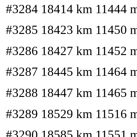
#3284 18414 km 11444 
#3285 18423 km 11450 
#3286 18427 km 11452 
#3287 18445 km 11464 
#3288 18447 km 11465 
#3289 18529 km 11516 
#3290 18585 km 11551 