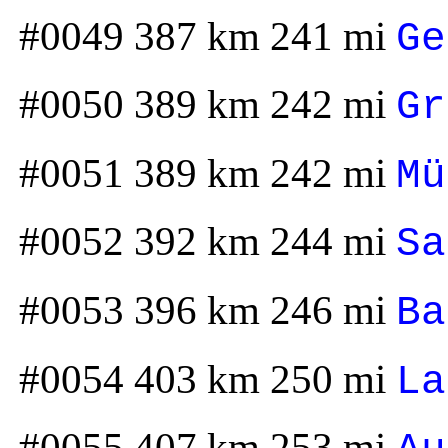
#0049 387 km 241 mi
Ge
#0050 389 km 242 mi
Gr
#0051 389 km 242 mi
Mü
#0052 392 km 244 mi
Sa
#0053 396 km 246 mi
Ba
#0054 403 km 250 mi
La
#0055 407 km 253 mi