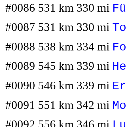
#0086 531 km 330 mi
Fü
#0087 531 km 330 mi
To
#0088 538 km 334 mi
Fo
#0089 545 km 339 mi
He
#0090 546 km 339 mi
Er
#0091 551 km 342 mi
Mo
#0092 556 km 346 mi
Lu