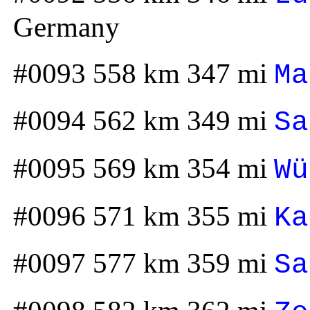
Germany
#0093 558 km 347 mi
Ma
#0094 562 km 349 mi
Sa
#0095 569 km 354 mi
Wü
#0096 571 km 355 mi
Ka
#0097 577 km 359 mi
Sa