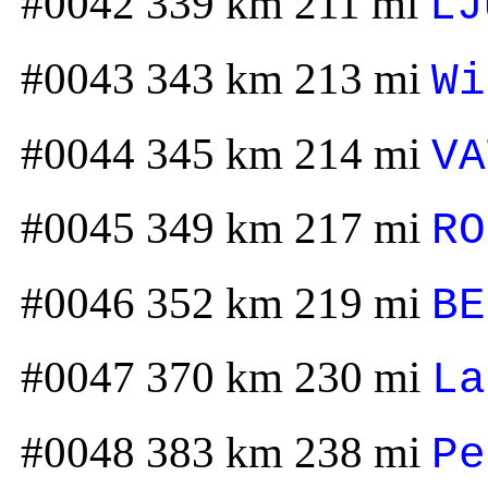
#0042 339 km 211 mi
LJ
#0043 343 km 213 mi
Wi
#0044 345 km 214 mi
VA
#0045 349 km 217 mi
RO
#0046 352 km 219 mi
BE
#0047 370 km 230 mi
La
#0048 383 km 238 mi
Pe