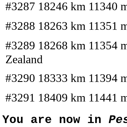
#3287 18246 km 11340 
#3288 18263 km 11351 
#3289 18268 km 11354 
Zealand
#3290 18333 km 11394 
#3291 18409 km 11441 
You are now in
Pe