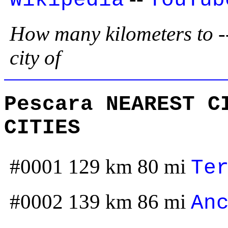
How many kilometers to --
city of
Pescara NEAREST C
CITIES
#0001 129 km 80 mi
Te
#0002 139 km 86 mi
An