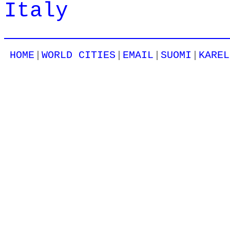
Italy
|
|
|
|
HOME
WORLD CITIES
EMAIL
SUOMI
KAREL