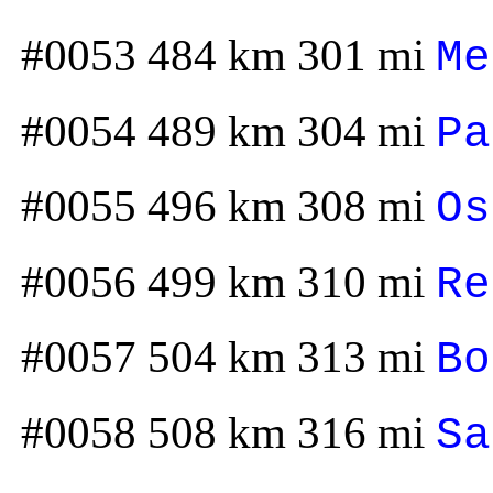
#0053 484 km 301 mi
Me
#0054 489 km 304 mi
Pa
#0055 496 km 308 mi
Os
#0056 499 km 310 mi
Re
#0057 504 km 313 mi
Bo
#0058 508 km 316 mi
Sa