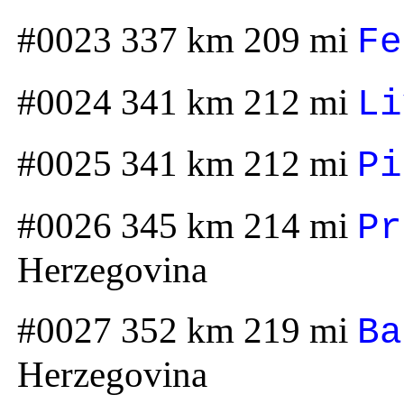
#0023 337 km 209 mi
Fe
#0024 341 km 212 mi
Li
#0025 341 km 212 mi
Pi
#0026 345 km 214 mi
Pr
Herzegovina
#0027 352 km 219 mi
Ba
Herzegovina