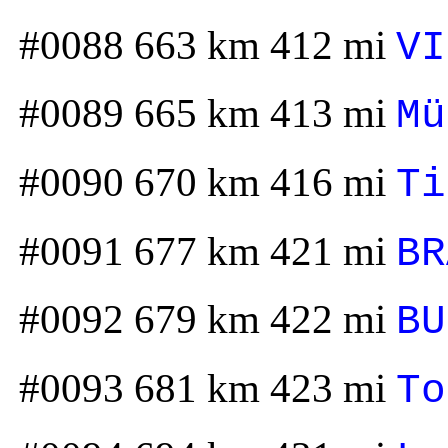
#0088 663 km 412 mi
VI
#0089 665 km 413 mi
Mü
#0090 670 km 416 mi
Ti
#0091 677 km 421 mi
BR
#0092 679 km 422 mi
BU
#0093 681 km 423 mi
To