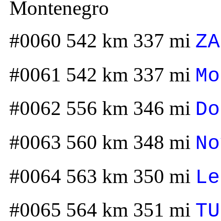
Montenegro
#0060 542 km 337 mi
ZA
#0061 542 km 337 mi
Mo
#0062 556 km 346 mi
Do
#0063 560 km 348 mi
No
#0064 563 km 350 mi
Le
#0065 564 km 351 mi
TU