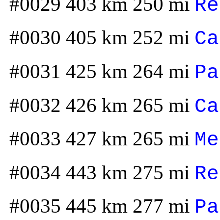
#0029 403 km 250 mi
Re
#0030 405 km 252 mi
Ca
#0031 425 km 264 mi
Pa
#0032 426 km 265 mi
Ca
#0033 427 km 265 mi
Me
#0034 443 km 275 mi
Re
#0035 445 km 277 mi
Pa