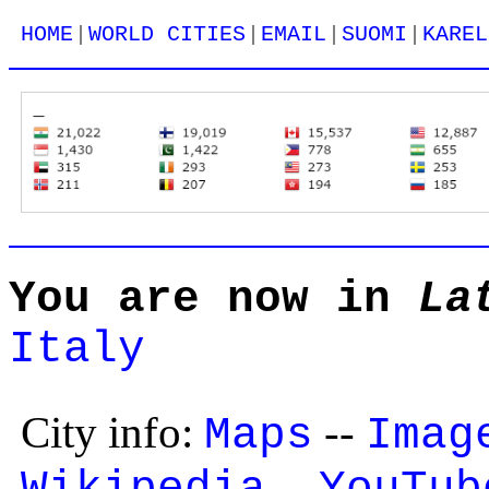
|
|
|
|
HOME
WORLD CITIES
EMAIL
SUOMI
KAREL
You are now in
La
Italy
City info:
--
Maps
Imag
--
Wikipedia
YouTub