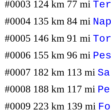
#0003 124 km 77 mi
Te
#0004 135 km 84 mi
Na
#0005 146 km 91 mi
To
#0006 155 km 96 mi
Pe
#0007 182 km 113 mi
Sa
#0008 188 km 117 mi
Pe
#0009 223 km 139 mi
Fo