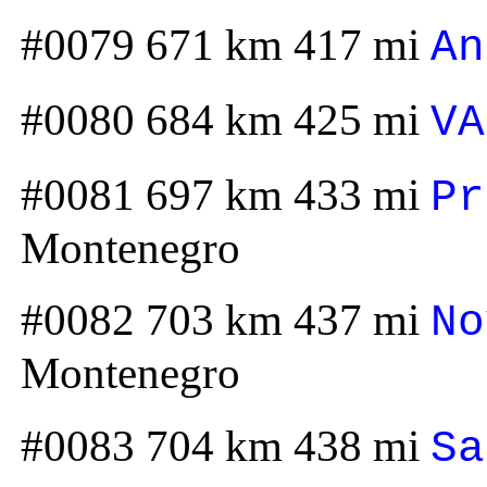
#0079 671 km 417 mi
An
#0080 684 km 425 mi
VA
#0081 697 km 433 mi
Pr
Montenegro
#0082 703 km 437 mi
No
Montenegro
#0083 704 km 438 mi
Sa