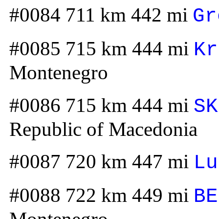
#0084 711 km 442 mi
Gr
#0085 715 km 444 mi
Kr
Montenegro
#0086 715 km 444 mi
SK
Republic of Macedonia
#0087 720 km 447 mi
Lu
#0088 722 km 449 mi
BE