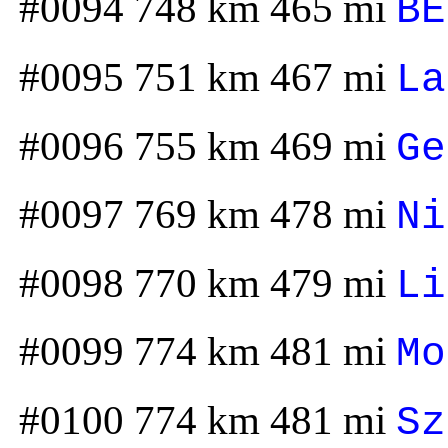
#0094 748 km 465 mi
BE
#0095 751 km 467 mi
La
#0096 755 km 469 mi
Ge
#0097 769 km 478 mi
Ni
#0098 770 km 479 mi
Li
#0099 774 km 481 mi
Mo
#0100 774 km 481 mi
Sz