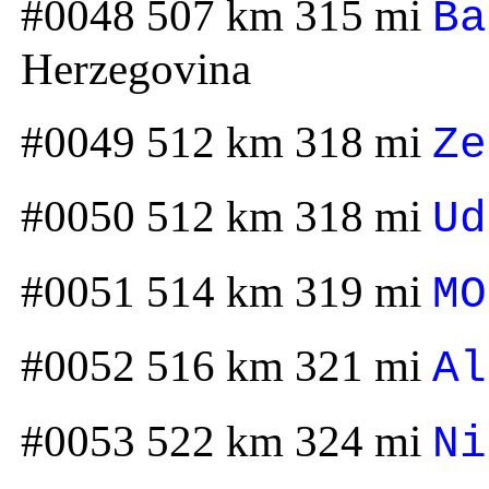
#0048 507 km 315 mi
Ba
Herzegovina
#0049 512 km 318 mi
Ze
#0050 512 km 318 mi
Ud
#0051 514 km 319 mi
MO
#0052 516 km 321 mi
Al
#0053 522 km 324 mi
Ni