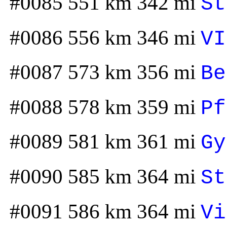
#0085 551 km 342 mi
St
#0086 556 km 346 mi
VI
#0087 573 km 356 mi
Be
#0088 578 km 359 mi
Pf
#0089 581 km 361 mi
Gy
#0090 585 km 364 mi
St
#0091 586 km 364 mi
Vi