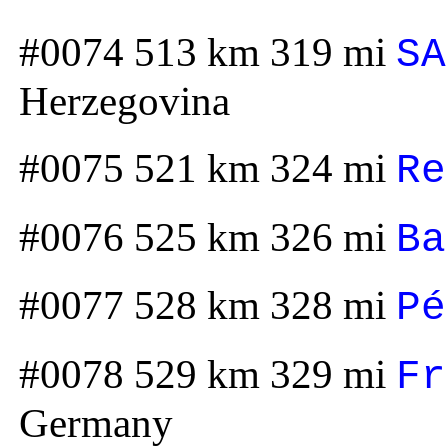
#0074 513 km 319 mi
SA
Herzegovina
#0075 521 km 324 mi
Re
#0076 525 km 326 mi
Ba
#0077 528 km 328 mi
Pé
#0078 529 km 329 mi
Fr
Germany