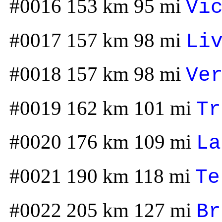
#0016 153 km 95 mi
Vi
#0017 157 km 98 mi
Li
#0018 157 km 98 mi
Ve
#0019 162 km 101 mi
Tr
#0020 176 km 109 mi
La
#0021 190 km 118 mi
Te
#0022 205 km 127 mi
Br