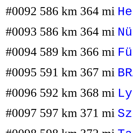
#0092 586 km 364 mi
He
#0093 586 km 364 mi
Nü
#0094 589 km 366 mi
Fü
#0095 591 km 367 mi
BR
#0096 592 km 368 mi
Ly
#0097 597 km 371 mi
Sz