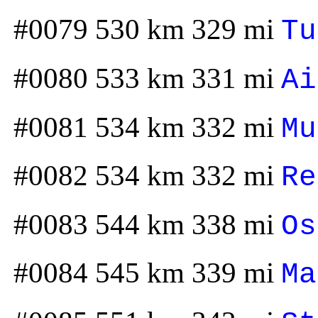
#0079 530 km 329 mi
Tu
#0080 533 km 331 mi
Ai
#0081 534 km 332 mi
Mu
#0082 534 km 332 mi
Re
#0083 544 km 338 mi
Os
#0084 545 km 339 mi
Ma