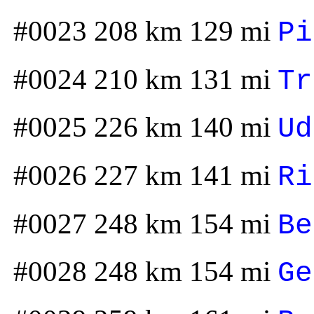
#0023 208 km 129 mi
Pi
#0024 210 km 131 mi
Tr
#0025 226 km 140 mi
Ud
#0026 227 km 141 mi
Ri
#0027 248 km 154 mi
Be
#0028 248 km 154 mi
Ge