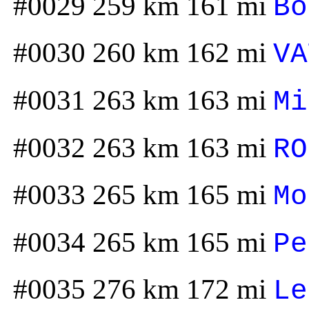
#0029 259 km 161 mi
Bo
#0030 260 km 162 mi
VA
#0031 263 km 163 mi
Mi
#0032 263 km 163 mi
RO
#0033 265 km 165 mi
Mo
#0034 265 km 165 mi
Pe
#0035 276 km 172 mi
Le