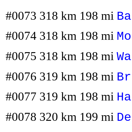
#0073 318 km 198 mi
Ba
#0074 318 km 198 mi
Mo
#0075 318 km 198 mi
Wa
#0076 319 km 198 mi
Br
#0077 319 km 198 mi
Ha
#0078 320 km 199 mi
De