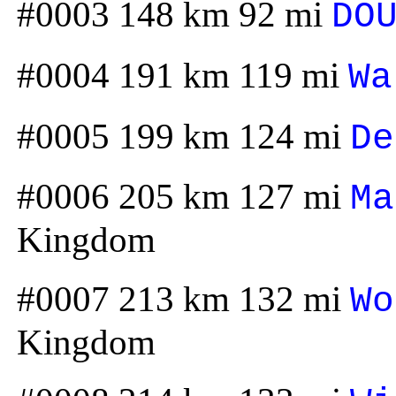
#0003 148 km 92 mi
DO
#0004 191 km 119 mi
Wa
#0005 199 km 124 mi
De
#0006 205 km 127 mi
Ma
Kingdom
#0007 213 km 132 mi
Wo
Kingdom