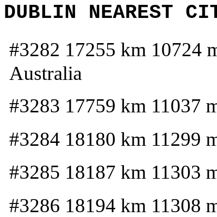
DUBLIN NEAREST CI
#3282 17255 km 10724 
Australia
#3283 17759 km 11037 
#3284 18180 km 11299 
#3285 18187 km 11303 
#3286 18194 km 11308 