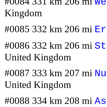
#0084 331 km 206 mi
We
Kingdom
#0085 332 km 206 mi
Er
#0086 332 km 206 mi
St
United Kingdom
#0087 333 km 207 mi
Nu
United Kingdom
#0088 334 km 208 mi
As