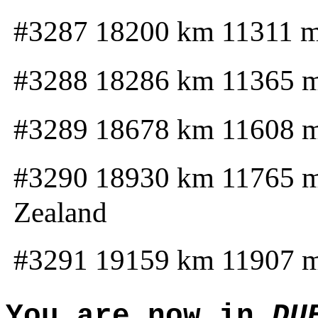
#3287 18200 km 11311 
#3288 18286 km 11365 
#3289 18678 km 11608 
#3290 18930 km 11765 
Zealand
#3291 19159 km 11907 
You are now in
DU