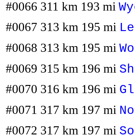
#0066 311 km 193 mi
Wy
#0067 313 km 195 mi
Le
#0068 313 km 195 mi
Wo
#0069 315 km 196 mi
Sh
#0070 316 km 196 mi
Gl
#0071 317 km 197 mi
No
#0072 317 km 197 mi
So