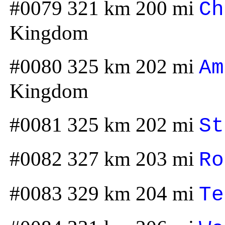
#0079 321 km 200 mi
Ch
Kingdom
#0080 325 km 202 mi
Am
Kingdom
#0081 325 km 202 mi
St
#0082 327 km 203 mi
Ro
#0083 329 km 204 mi
Te