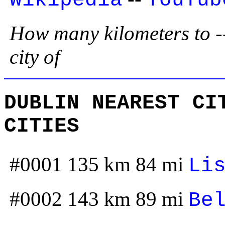
How many kilometers to --
city of
DUBLIN NEAREST CI
CITIES
#0001 135 km 84 mi
Li
#0002 143 km 89 mi
Be