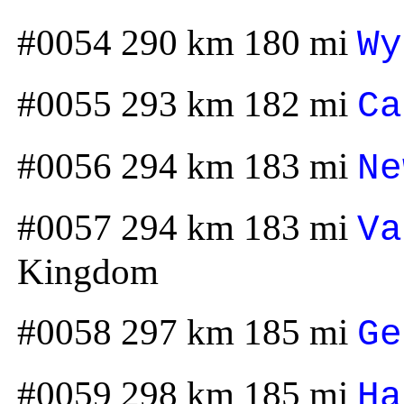
#0054 290 km 180 mi
Wy
#0055 293 km 182 mi
Ca
#0056 294 km 183 mi
Ne
#0057 294 km 183 mi
Va
Kingdom
#0058 297 km 185 mi
Ge
#0059 298 km 185 mi
Ha