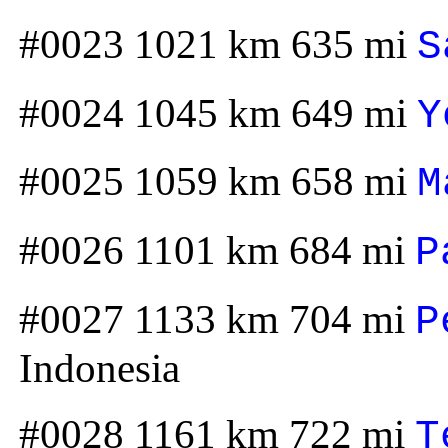
#0023 1021 km 635 mi
S
#0024 1045 km 649 mi
Y
#0025 1059 km 658 mi
M
#0026 1101 km 684 mi
P
#0027 1133 km 704 mi
P
Indonesia
#0028 1161 km 722 mi
T