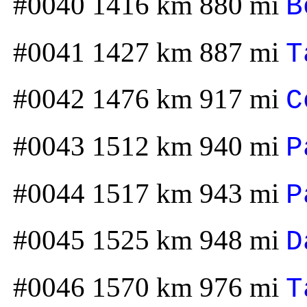
#0040 1416 km 880 mi
B
#0041 1427 km 887 mi
T
#0042 1476 km 917 mi
C
#0043 1512 km 940 mi
P
#0044 1517 km 943 mi
P
#0045 1525 km 948 mi
D
#0046 1570 km 976 mi
T