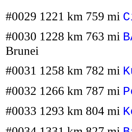
#0029 1221 km 759 mi
C
#0030 1228 km 763 mi
B
Brunei
#0031 1258 km 782 mi
K
#0032 1266 km 787 mi
P
#0033 1293 km 804 mi
K
#0034 1331 km 827 mi
B