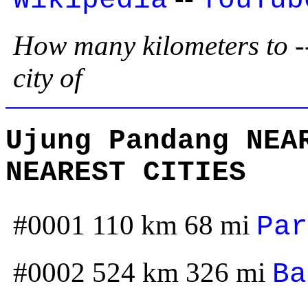
How many kilometers to --
city of
Ujung Pandang NEA
NEAREST CITIES
#0001 110 km 68 mi
Par
#0002 524 km 326 mi
Ba