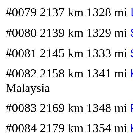
#0079 2137 km 1328 mi
#0080 2139 km 1329 mi
#0081 2145 km 1333 mi
#0082 2158 km 1341 mi
Malaysia
#0083 2169 km 1348 mi
#0084 2179 km 1354 mi