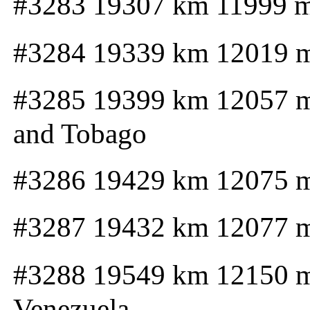
#3283 19307 km 11999 
#3284 19339 km 12019 
#3285 19399 km 12057 
and Tobago
#3286 19429 km 12075 
#3287 19432 km 12077 
#3288 19549 km 12150 
Venezuela