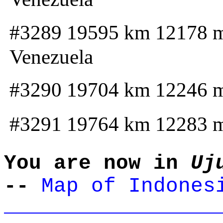
#3289 19595 km 12178 
Venezuela
#3290 19704 km 12246 
#3291 19764 km 12283 
You are now in
Uj
--
Map of Indones