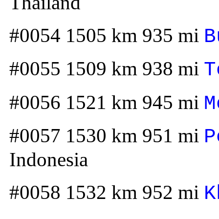
Thailand
#0054 1505 km 935 mi
B
#0055 1509 km 938 mi
T
#0056 1521 km 945 mi
M
#0057 1530 km 951 mi
P
Indonesia
#0058 1532 km 952 mi
K