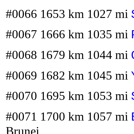
#0066 1653 km 1027 mi
#0067 1666 km 1035 mi
#0068 1679 km 1044 mi
#0069 1682 km 1045 mi
#0070 1695 km 1053 mi
#0071 1700 km 1057 mi
Brunei