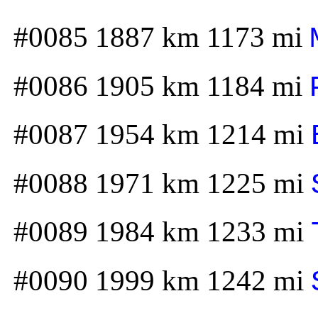
#0085 1887 km 1173 mi
#0086 1905 km 1184 mi
#0087 1954 km 1214 mi
#0088 1971 km 1225 mi
#0089 1984 km 1233 mi
#0090 1999 km 1242 mi