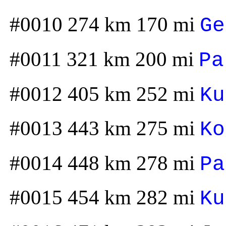
#0010 274 km 170 mi
Ge
#0011 321 km 200 mi
Pa
#0012 405 km 252 mi
Ku
#0013 443 km 275 mi
Ko
#0014 448 km 278 mi
Pa
#0015 454 km 282 mi
Ku