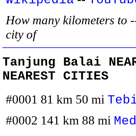
How many kilometers to --
city of
Tanjung Balai NEA
NEAREST CITIES
#0001 81 km 50 mi
Teb
#0002 141 km 88 mi
Me