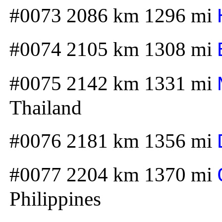
#0073 2086 km 1296 mi
#0074 2105 km 1308 mi
#0075 2142 km 1331 mi
Thailand
#0076 2181 km 1356 mi
#0077 2204 km 1370 mi
Philippines