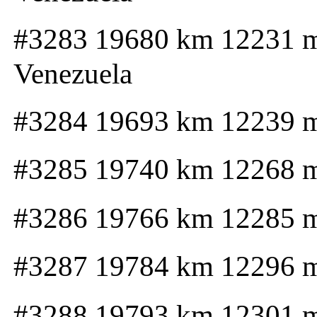
#3283 19680 km 12231 
Venezuela
#3284 19693 km 12239 
#3285 19740 km 12268 
#3286 19766 km 12285 
#3287 19784 km 12296 
#3288 19793 km 12301 