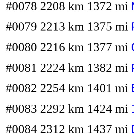
#0078 2208 km 1372 mi
#0079 2213 km 1375 mi
#0080 2216 km 1377 mi
#0081 2224 km 1382 mi
#0082 2254 km 1401 mi
#0083 2292 km 1424 mi
#0084 2312 km 1437 mi