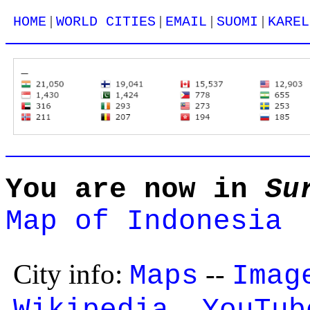
|
|
|
|
HOME
WORLD CITIES
EMAIL
SUOMI
KAREL
You are now in
Su
Map of Indonesia
City info:
--
Maps
Imag
--
Wikipedia
YouTub