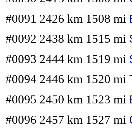
#0091 2426 km 1508 mi
#0092 2438 km 1515 mi
#0093 2444 km 1519 mi
#0094 2446 km 1520 mi
#0095 2450 km 1523 mi
#0096 2457 km 1527 mi