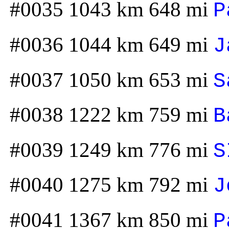
#0035 1043 km 648 mi
P
#0036 1044 km 649 mi
J
#0037 1050 km 653 mi
S
#0038 1222 km 759 mi
B
#0039 1249 km 776 mi
S
#0040 1275 km 792 mi
J
#0041 1367 km 850 mi
P