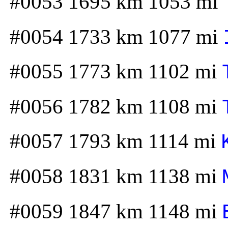
#0053 1695 km 1053 mi
#0054 1733 km 1077 mi
#0055 1773 km 1102 mi
#0056 1782 km 1108 mi
#0057 1793 km 1114 mi
#0058 1831 km 1138 mi
#0059 1847 km 1148 mi