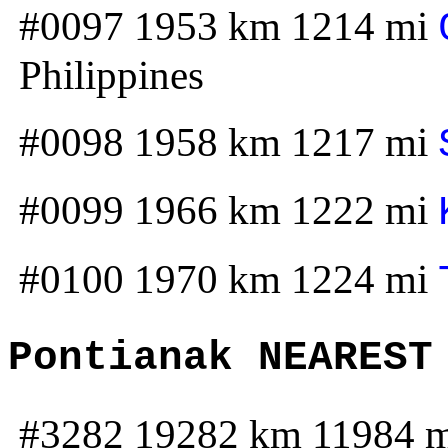
#0097 1953 km 1214 mi
Philippines
#0098 1958 km 1217 mi
#0099 1966 km 1222 mi
#0100 1970 km 1224 mi
Pontianak NEAREST
#3282 19282 km 11984 