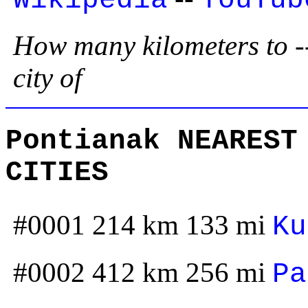
How many kilometers to --
city of
Pontianak NEAREST
CITIES
#0001 214 km 133 mi
Ku
#0002 412 km 256 mi
Pa