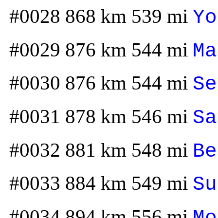
#0028 868 km 539 mi
Yo
#0029 876 km 544 mi
Ma
#0030 876 km 544 mi
Se
#0031 878 km 546 mi
Sa
#0032 881 km 548 mi
Be
#0033 884 km 549 mi
Su
#0034 894 km 556 mi
Mo