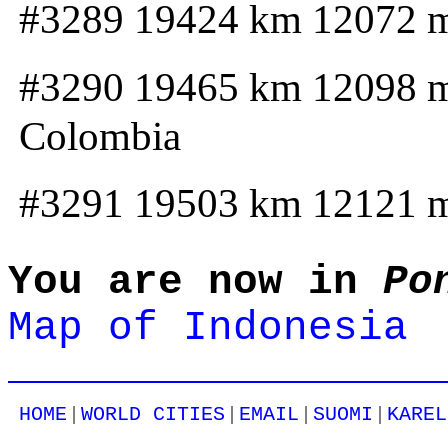
#3289 19424 km 12072 
#3290 19465 km 12098 
Colombia
#3291 19503 km 12121 
You are now in
Po
Map of Indonesia
|
|
|
|
HOME
WORLD CITIES
EMAIL
SUOMI
KAREL