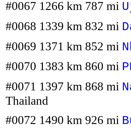
#0067 1266 km 787 mi
U
#0068 1339 km 832 mi
D
#0069 1371 km 852 mi
N
#0070 1383 km 860 mi
P
#0071 1397 km 868 mi
N
Thailand
#0072 1490 km 926 mi
B