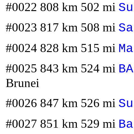
#0022 808 km 502 mi
Su
#0023 817 km 508 mi
Sa
#0024 828 km 515 mi
Ma
#0025 843 km 524 mi
BA
Brunei
#0026 847 km 526 mi
Su
#0027 851 km 529 mi
Ba