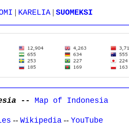
|
|
OMI
KARELIA
SUOMEKSI
esia
--
Map of Indonesia
--
--
les
Wikipedia
YouTube