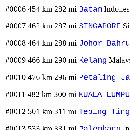
#0006 454 km 282 mi
Indones
Batam
#0007 462 km 287 mi
Si
SINGAPORE
#0008 464 km 288 mi
Johor Bahru
#0009 466 km 290 mi
Malay
Kelang
#0010 476 km 296 mi
Petaling Ja
#0011 482 km 300 mi
KUALA LUMPU
#0012 501 km 311 mi
Tebing Ting
#0013 533 km 331 mi
In
Palembang