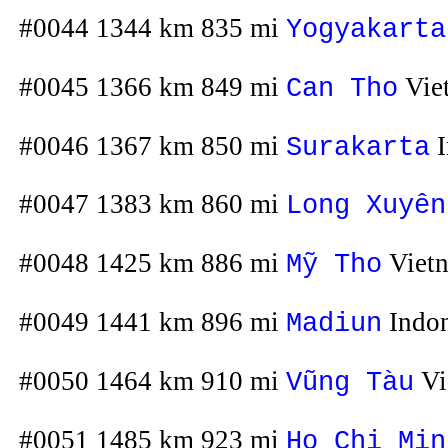
#0044 1344 km 835 mi
Yogyakarta
#0045 1366 km 849 mi
Vie
Can Tho
#0046 1367 km 850 mi
I
Surakarta
#0047 1383 km 860 mi
Long Xuyên
#0048 1425 km 886 mi
Viet
Mỹ Tho
#0049 1441 km 896 mi
Indon
Madiun
#0050 1464 km 910 mi
Vi
Vũng Tàu
#0051 1485 km 923 mi
Ho Chi Min