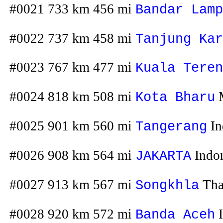
#0021 733 km 456 mi
Bandar Lamp
#0022 737 km 458 mi
Tanjung Kar
#0023 767 km 477 mi
Kuala Teren
#0024 818 km 508 mi
M
Kota Bharu
#0025 901 km 560 mi
In
Tangerang
#0026 908 km 564 mi
Indon
JAKARTA
#0027 913 km 567 mi
Tha
Songkhla
#0028 920 km 572 mi
I
Banda Aceh