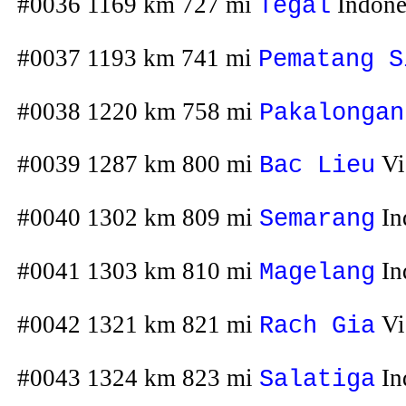
#0036 1169 km 727 mi
Indone
Tegal
#0037 1193 km 741 mi
Pematang S
#0038 1220 km 758 mi
Pakalongan
#0039 1287 km 800 mi
Vi
Bac Lieu
#0040 1302 km 809 mi
In
Semarang
#0041 1303 km 810 mi
In
Magelang
#0042 1321 km 821 mi
Vi
Rach Gia
#0043 1324 km 823 mi
In
Salatiga