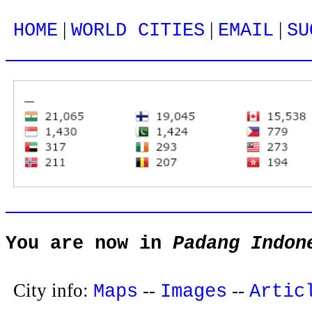
|
|
|
HOME
WORLD CITIES
EMAIL
SU
You are now in
Padang Indon
City info:
--
--
Maps
Images
Artic