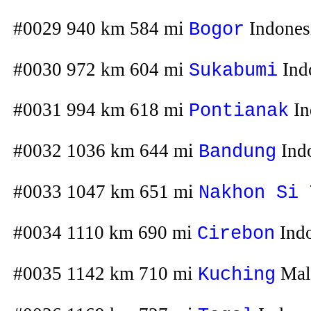
#0029 940 km 584 mi
Indones
Bogor
#0030 972 km 604 mi
Ind
Sukabumi
#0031 994 km 618 mi
In
Pontianak
#0032 1036 km 644 mi
Ind
Bandung
#0033 1047 km 651 mi
Nakhon Si 
#0034 1110 km 690 mi
Indo
Cirebon
#0035 1142 km 710 mi
Mal
Kuching