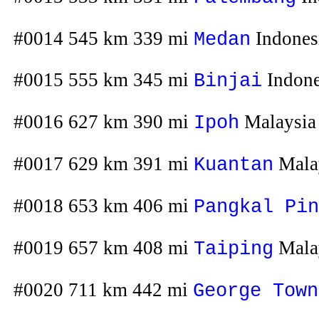
#0014 545 km 339 mi
Indones
Medan
#0015 555 km 345 mi
Indone
Binjai
#0016 627 km 390 mi
Malaysia
Ipoh
#0017 629 km 391 mi
Mala
Kuantan
#0018 653 km 406 mi
Pangkal Pin
#0019 657 km 408 mi
Mala
Taiping
#0020 711 km 442 mi
George Town