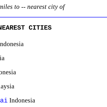
es to -- nearest city of
NEAREST CITIES
ndonesia
ia
onesia
aysia
Indonesia
ai