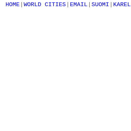
|
|
|
|
HOME
WORLD CITIES
EMAIL
SUOMI
KAREL