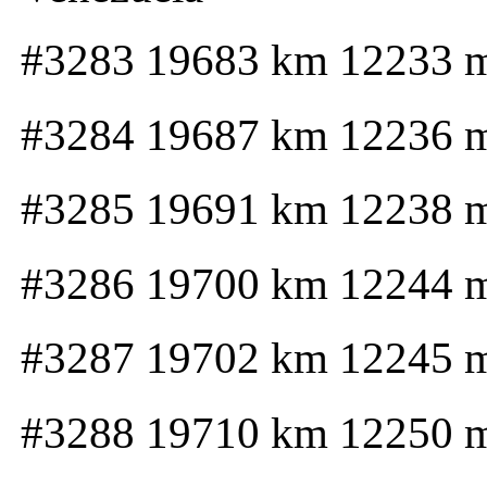
#3283 19683 km 12233 
#3284 19687 km 12236 
#3285 19691 km 12238 
#3286 19700 km 12244 
#3287 19702 km 12245 
#3288 19710 km 12250 