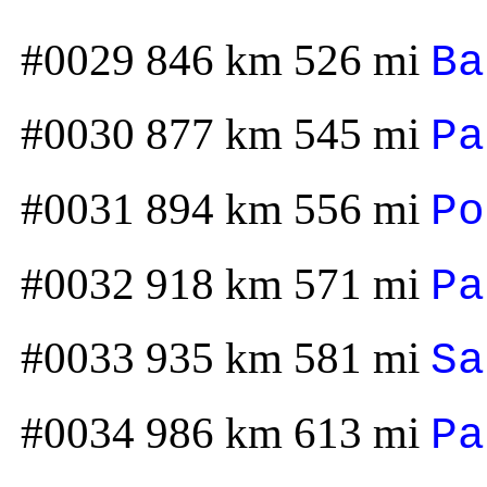
#0029 846 km 526 mi
Ba
#0030 877 km 545 mi
Pa
#0031 894 km 556 mi
Po
#0032 918 km 571 mi
Pa
#0033 935 km 581 mi
Sa
#0034 986 km 613 mi
Pa