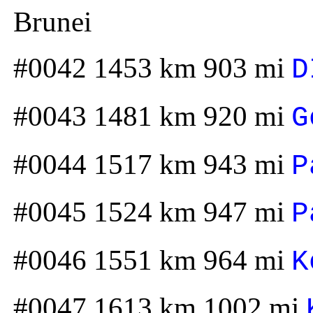
Brunei
#0042 1453 km 903 mi
D
#0043 1481 km 920 mi
G
#0044 1517 km 943 mi
P
#0045 1524 km 947 mi
P
#0046 1551 km 964 mi
K
#0047 1613 km 1002 mi