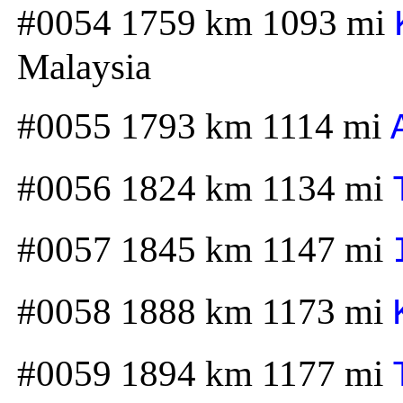
#0054 1759 km 1093 mi
Malaysia
#0055 1793 km 1114 mi
#0056 1824 km 1134 mi
#0057 1845 km 1147 mi
#0058 1888 km 1173 mi
#0059 1894 km 1177 mi