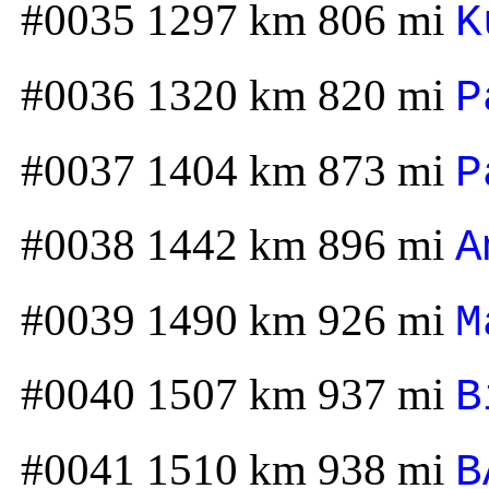
#0035 1297 km 806 mi
K
#0036 1320 km 820 mi
P
#0037 1404 km 873 mi
P
#0038 1442 km 896 mi
A
#0039 1490 km 926 mi
M
#0040 1507 km 937 mi
B
#0041 1510 km 938 mi
B