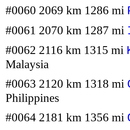
#0060 2069 km 1286 mi
#0061 2070 km 1287 mi
#0062 2116 km 1315 mi
Malaysia
#0063 2120 km 1318 mi
Philippines
#0064 2181 km 1356 mi