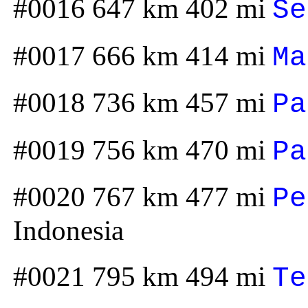
#0016 647 km 402 mi
Se
#0017 666 km 414 mi
Ma
#0018 736 km 457 mi
Pa
#0019 756 km 470 mi
Pa
#0020 767 km 477 mi
Pe
Indonesia
#0021 795 km 494 mi
Te