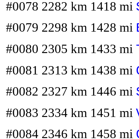
#0078 2282 km 1418 mi
#0079 2298 km 1428 mi
#0080 2305 km 1433 mi
#0081 2313 km 1438 mi
#0082 2327 km 1446 mi
#0083 2334 km 1451 mi
#0084 2346 km 1458 mi