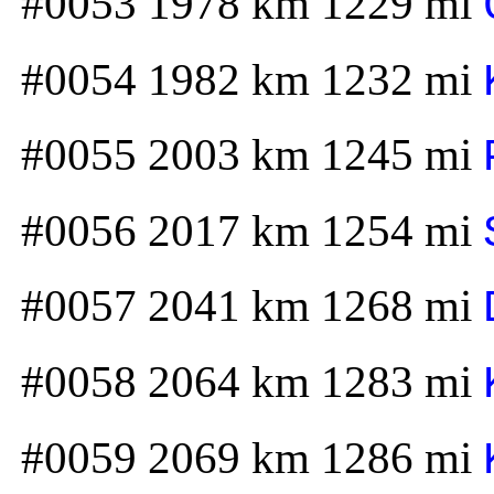
#0053 1978 km 1229 mi
#0054 1982 km 1232 mi
#0055 2003 km 1245 mi
#0056 2017 km 1254 mi
#0057 2041 km 1268 mi
#0058 2064 km 1283 mi
#0059 2069 km 1286 mi