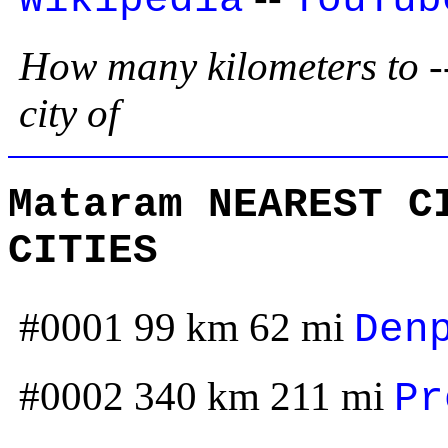
How many kilometers to --
city of
Mataram NEAREST C
CITIES
#0001 99 km 62 mi
Den
#0002 340 km 211 mi
Pr