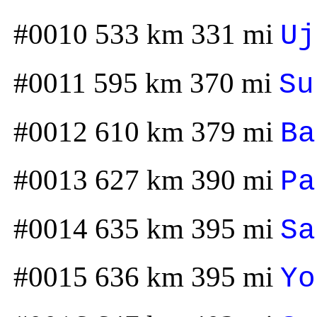
#0010 533 km 331 mi
Uj
#0011 595 km 370 mi
Su
#0012 610 km 379 mi
Ba
#0013 627 km 390 mi
Pa
#0014 635 km 395 mi
Sa
#0015 636 km 395 mi
Yo