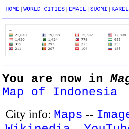
|
|
|
|
HOME
WORLD CITIES
EMAIL
SUOMI
KAREL
You are now in
Ma
Map of Indonesia
City info:
--
Maps
Imag
--
Wikipedia
YouTub