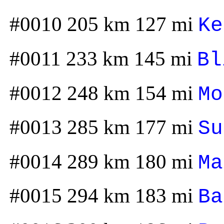
#0010 205 km 127 mi
Ke
#0011 233 km 145 mi
Bl
#0012 248 km 154 mi
Mo
#0013 285 km 177 mi
Su
#0014 289 km 180 mi
Ma
#0015 294 km 183 mi
Ba