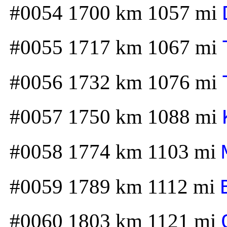
#0054 1700 km 1057 mi
#0055 1717 km 1067 mi
#0056 1732 km 1076 mi
#0057 1750 km 1088 mi
#0058 1774 km 1103 mi
#0059 1789 km 1112 mi
#0060 1803 km 1121 mi