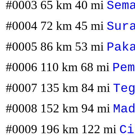
#0003 65 km 40 mi
Sem
#0004 72 km 45 mi
Sur
#0005 86 km 53 mi
Pak
#0006 110 km 68 mi
Pem
#0007 135 km 84 mi
Te
#0008 152 km 94 mi
Ma
#0009 196 km 122 mi
Ci