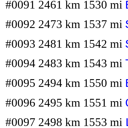
#0091 2461 km 1530 mi
#0092 2473 km 1537 mi
#0093 2481 km 1542 mi
#0094 2483 km 1543 mi
#0095 2494 km 1550 mi
#0096 2495 km 1551 mi
#0097 2498 km 1553 mi