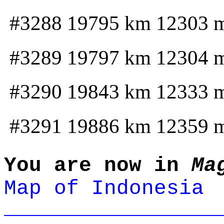
#3288 19795 km 12303 
#3289 19797 km 12304 
#3290 19843 km 12333 
#3291 19886 km 12359 
You are now in
Ma
Map of Indonesia