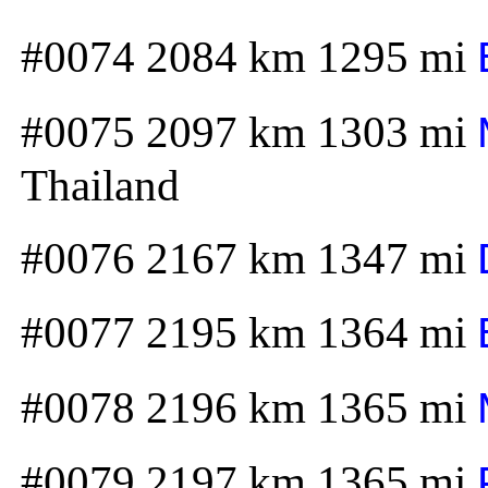
#0074 2084 km 1295 mi
#0075 2097 km 1303 mi
Thailand
#0076 2167 km 1347 mi
#0077 2195 km 1364 mi
#0078 2196 km 1365 mi
#0079 2197 km 1365 mi