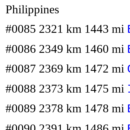
Philippines
#0085 2321 km 1443 mi
#0086 2349 km 1460 mi
#0087 2369 km 1472 mi
#0088 2373 km 1475 mi
#0089 2378 km 1478 mi
#0090 2391 km 1486 mi