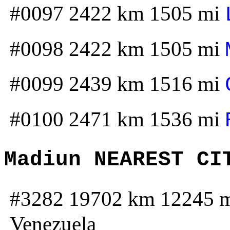
#0097 2422 km 1505 mi
#0098 2422 km 1505 mi
#0099 2439 km 1516 mi
#0100 2471 km 1536 mi
Madiun NEAREST CI
#3282 19702 km 12245 
Venezuela