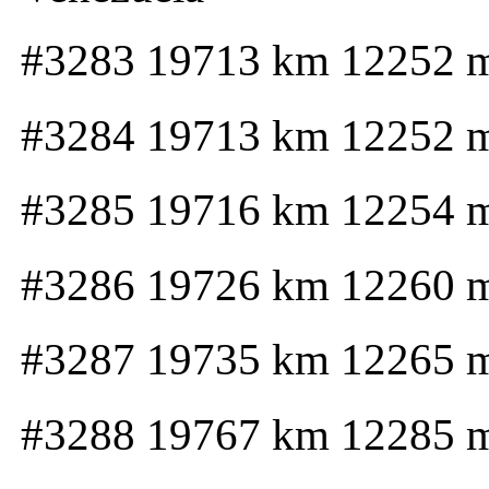
#3283 19713 km 12252 
#3284 19713 km 12252 
#3285 19716 km 12254 
#3286 19726 km 12260 
#3287 19735 km 12265 
#3288 19767 km 12285 