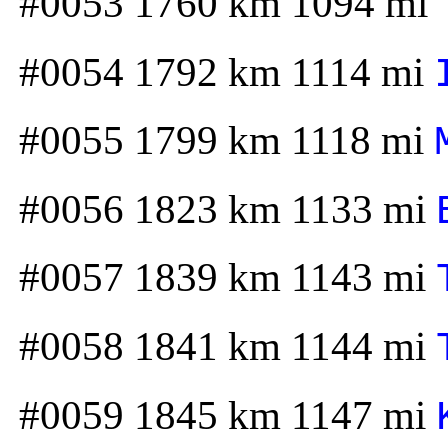
#0053 1760 km 1094 mi
#0054 1792 km 1114 mi
#0055 1799 km 1118 mi
#0056 1823 km 1133 mi
#0057 1839 km 1143 mi
#0058 1841 km 1144 mi
#0059 1845 km 1147 mi