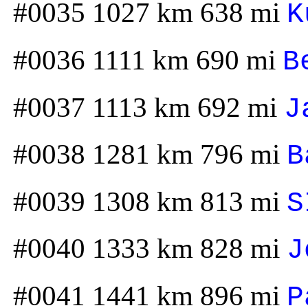
#0035 1027 km 638 mi
K
#0036 1111 km 690 mi
B
#0037 1113 km 692 mi
J
#0038 1281 km 796 mi
B
#0039 1308 km 813 mi
S
#0040 1333 km 828 mi
J
#0041 1441 km 896 mi
P