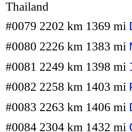
Thailand
#0079 2202 km 1369 mi
#0080 2226 km 1383 mi
#0081 2249 km 1398 mi
#0082 2258 km 1403 mi
#0083 2263 km 1406 mi
#0084 2304 km 1432 mi