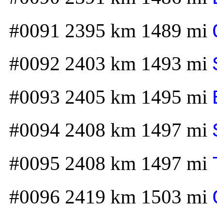
#0091 2395 km 1489 mi
#0092 2403 km 1493 mi
#0093 2405 km 1495 mi
#0094 2408 km 1497 mi
#0095 2408 km 1497 mi
#0096 2419 km 1503 mi