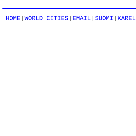
|
|
|
|
HOME
WORLD CITIES
EMAIL
SUOMI
KAREL