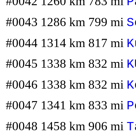
#0042 1260 km 783 mi
P
#0043 1286 km 799 mi
S
#0044 1314 km 817 mi
K
#0045 1338 km 832 mi
K
#0046 1338 km 832 mi
K
#0047 1341 km 833 mi
P
#0048 1458 km 906 mi
T