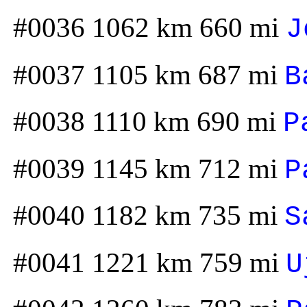
#0036 1062 km 660 mi
J
#0037 1105 km 687 mi
B
#0038 1110 km 690 mi
P
#0039 1145 km 712 mi
P
#0040 1182 km 735 mi
S
#0041 1221 km 759 mi
U