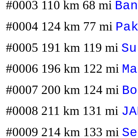
#0003 110 km 68 mi
Ban
#0004 124 km 77 mi
Pa
#0005 191 km 119 mi
Su
#0006 196 km 122 mi
Ma
#0007 200 km 124 mi
Bo
#0008 211 km 131 mi
JA
#0009 214 km 133 mi
Se