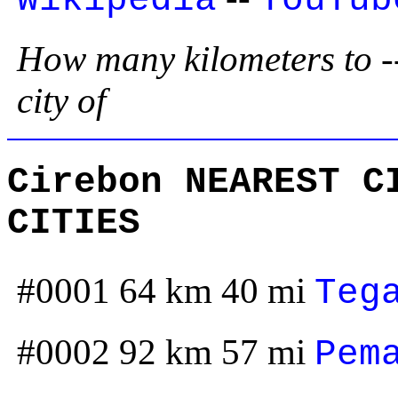
How many kilometers to --
city of
Cirebon NEAREST C
CITIES
#0001 64 km 40 mi
Teg
#0002 92 km 57 mi
Pem