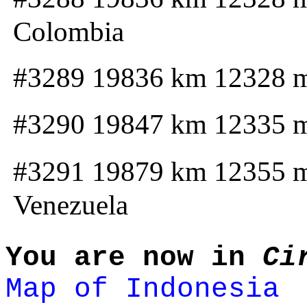
Colombia
#3289 19836 km 12328 
#3290 19847 km 12335 
#3291 19879 km 12355 
Venezuela
You are now in
Ci
Map of Indonesia