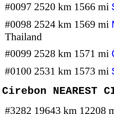
#0097 2520 km 1566 mi
#0098 2524 km 1569 mi
Thailand
#0099 2528 km 1571 mi
#0100 2531 km 1573 mi
Cirebon NEAREST C
#3282 19643 km 12208 