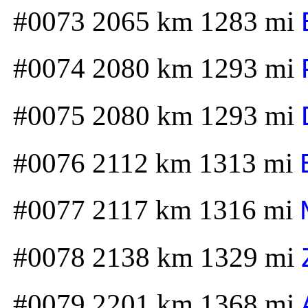
#0073 2065 km 1283 mi
#0074 2080 km 1293 mi
#0075 2080 km 1293 mi
#0076 2112 km 1313 mi
#0077 2117 km 1316 mi
#0078 2138 km 1329 mi
#0079 2201 km 1368 mi