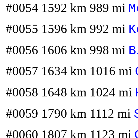
#0054 1592 km 989 mi
M
#0055 1596 km 992 mi
K
#0056 1606 km 998 mi
B
#0057 1634 km 1016 mi
#0058 1648 km 1024 mi
#0059 1790 km 1112 mi
#0060 1807 km 1123 mi