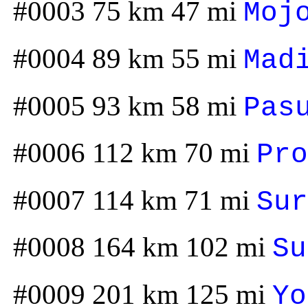
#0003 75 km 47 mi
Moj
#0004 89 km 55 mi
Mad
#0005 93 km 58 mi
Pas
#0006 112 km 70 mi
Pro
#0007 114 km 71 mi
Sur
#0008 164 km 102 mi
Su
#0009 201 km 125 mi
Yo