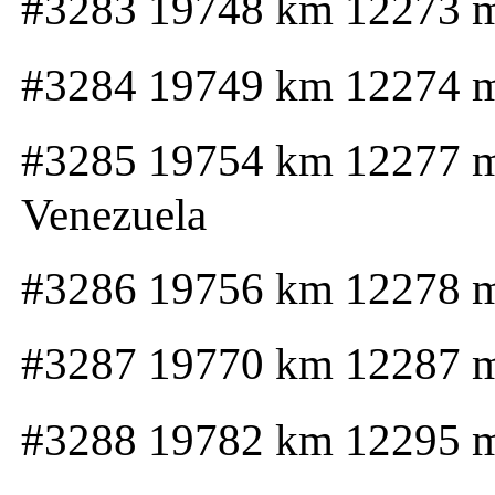
#3283 19748 km 12273 
#3284 19749 km 12274 
#3285 19754 km 12277 
Venezuela
#3286 19756 km 12278 
#3287 19770 km 12287 
#3288 19782 km 12295 