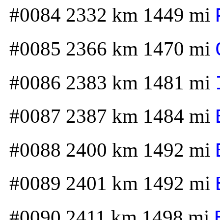
#0084 2332 km 1449 mi
#0085 2366 km 1470 mi
#0086 2383 km 1481 mi
#0087 2387 km 1484 mi
#0088 2400 km 1492 mi
#0089 2401 km 1492 mi
#0090 2411 km 1498 mi