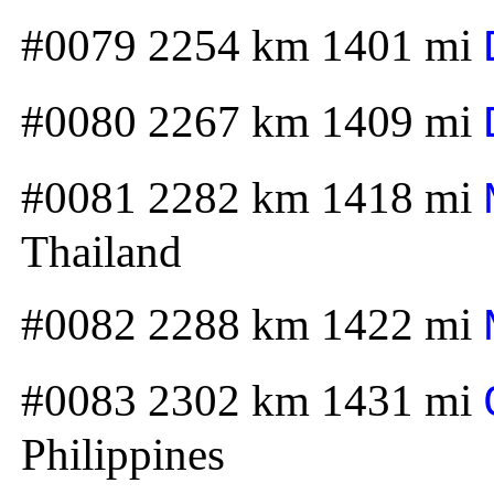
#0079 2254 km 1401 mi
#0080 2267 km 1409 mi
#0081 2282 km 1418 mi
Thailand
#0082 2288 km 1422 mi
#0083 2302 km 1431 mi
Philippines