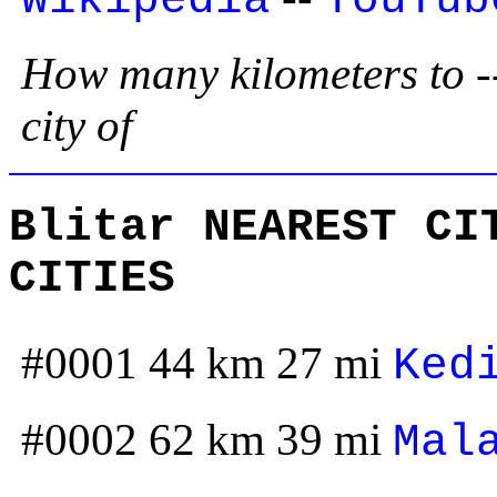
How many kilometers to --
city of
Blitar NEAREST CI
CITIES
#0001 44 km 27 mi
Ked
#0002 62 km 39 mi
Mal