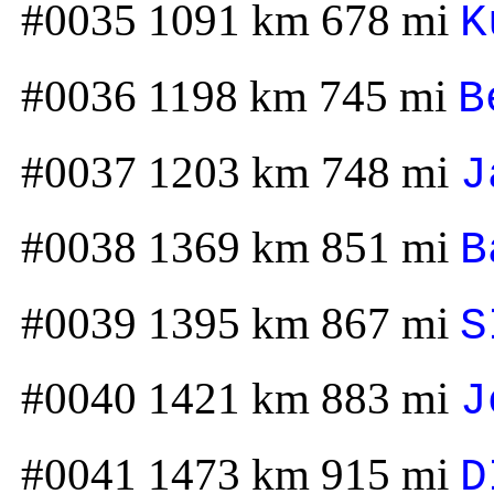
#0035 1091 km 678 mi
K
#0036 1198 km 745 mi
B
#0037 1203 km 748 mi
J
#0038 1369 km 851 mi
B
#0039 1395 km 867 mi
S
#0040 1421 km 883 mi
J
#0041 1473 km 915 mi
D