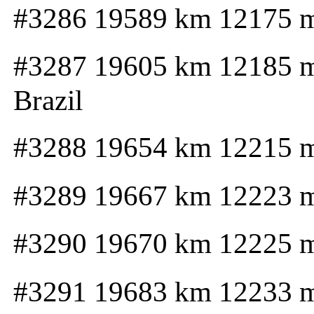
#3286 19589 km 12175 
#3287 19605 km 12185 
Brazil
#3288 19654 km 12215 
#3289 19667 km 12223 
#3290 19670 km 12225 
#3291 19683 km 12233 