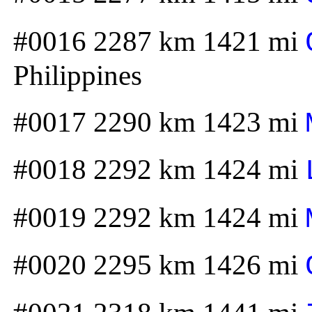
#0016 2287 km 1421 mi
Philippines
#0017 2290 km 1423 mi
#0018 2292 km 1424 mi
#0019 2292 km 1424 mi
#0020 2295 km 1426 mi