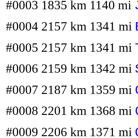
#0003 1835 km 1140 mi
#0004 2157 km 1341 mi
#0005 2157 km 1341 mi
#0006 2159 km 1342 mi
#0007 2187 km 1359 mi
#0008 2201 km 1368 mi
#0009 2206 km 1371 mi