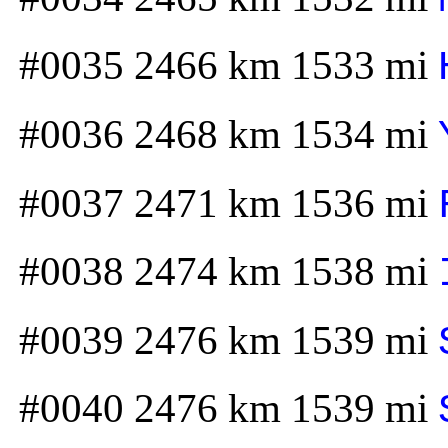
#0035 2466 km 1533 mi
#0036 2468 km 1534 mi
#0037 2471 km 1536 mi
#0038 2474 km 1538 mi
#0039 2476 km 1539 mi
#0040 2476 km 1539 mi