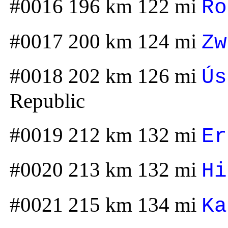
#0016 196 km 122 mi
Ro
#0017 200 km 124 mi
Zw
#0018 202 km 126 mi
Ús
Republic
#0019 212 km 132 mi
Er
#0020 213 km 132 mi
Hi
#0021 215 km 134 mi
Ka