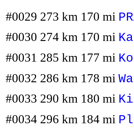
#0029 273 km 170 mi
PR
#0030 274 km 170 mi
Ka
#0031 285 km 177 mi
Ko
#0032 286 km 178 mi
Wa
#0033 290 km 180 mi
Ki
#0034 296 km 184 mi
Pl