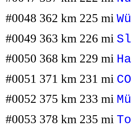
#0048 362 km 225 mi
Wü
#0049 363 km 226 mi
Sl
#0050 368 km 229 mi
Ha
#0051 371 km 231 mi
CO
#0052 375 km 233 mi
Mü
#0053 378 km 235 mi
To