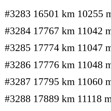
#3283 16501 km 10255 
#3284 17767 km 11042 
#3285 17774 km 11047 
#3286 17776 km 11048 
#3287 17795 km 11060 
#3288 17889 km 11118 