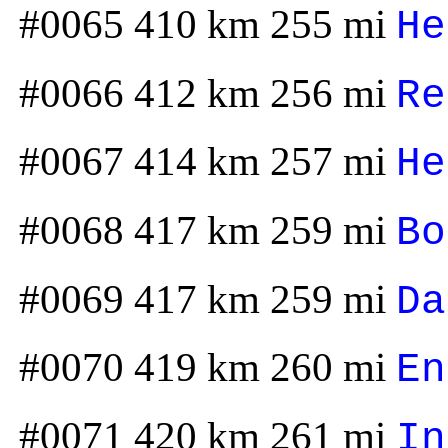
#0065 410 km 255 mi
He
#0066 412 km 256 mi
Re
#0067 414 km 257 mi
He
#0068 417 km 259 mi
Bo
#0069 417 km 259 mi
Da
#0070 419 km 260 mi
En
#0071 420 km 261 mi
In