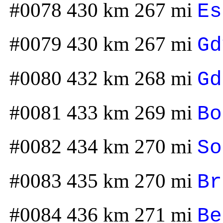
#0078 430 km 267 mi
Es
#0079 430 km 267 mi
Gd
#0080 432 km 268 mi
Gd
#0081 433 km 269 mi
Bo
#0082 434 km 270 mi
So
#0083 435 km 270 mi
Br
#0084 436 km 271 mi
Be