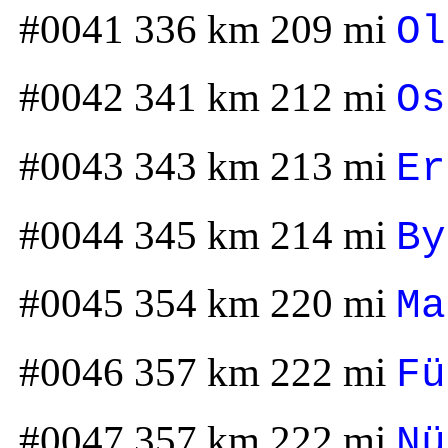
#0041 336 km 209 mi
Ol
#0042 341 km 212 mi
Os
#0043 343 km 213 mi
Er
#0044 345 km 214 mi
By
#0045 354 km 220 mi
Ma
#0046 357 km 222 mi
Fü
#0047 357 km 222 mi
Nü