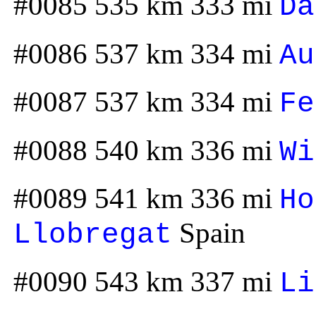
#0085 535 km 333 mi
Da
#0086 537 km 334 mi
Au
#0087 537 km 334 mi
Fe
#0088 540 km 336 mi
Wi
#0089 541 km 336 mi
Ho
Spain
Llobregat
#0090 543 km 337 mi
Li