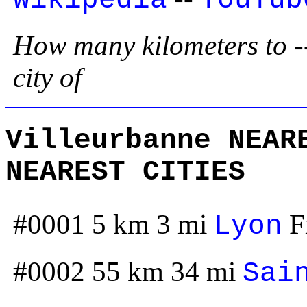
How many kilometers to --
city of
Villeurbanne NEAR
NEAREST CITIES
#0001 5 km 3 mi
F
Lyon
#0002 55 km 34 mi
Sai