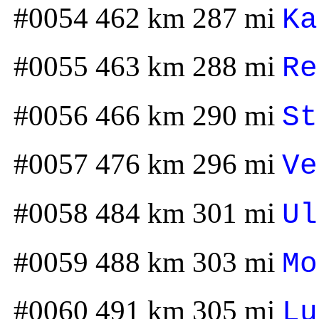
#0054 462 km 287 mi
Ka
#0055 463 km 288 mi
Re
#0056 466 km 290 mi
St
#0057 476 km 296 mi
Ve
#0058 484 km 301 mi
Ul
#0059 488 km 303 mi
Mo
#0060 491 km 305 mi
Lu