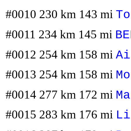
#0010 230 km 143 mi
To
#0011 234 km 145 mi
BE
#0012 254 km 158 mi
Ai
#0013 254 km 158 mi
Mo
#0014 277 km 172 mi
Ma
#0015 283 km 176 mi
Li